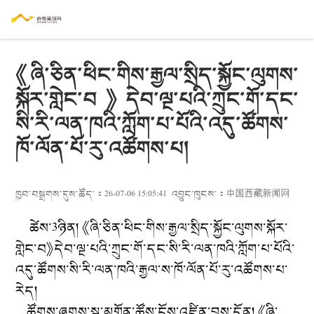
《ཞི་ཅིན་ཕིང་གིས་རྒྱལ་སྲིད་སྐྱོང་ལུགས་
སྐོར་གླེང་བ》དེབ་ལྔ་པའི་ཀྲུང་གོ་དང་
སི་རི་ལན་ཁའི་ཀློག་པ་པོའི་འདུ་ཚོགས་
ཁོ་ལོན་པོ་རུ་འཚོགས་པ།
ཁྱབ་བསྒྲགས་དུས་ཚོད་：26-07-06 15:05:41
འབྱུང་ཁུངས་：
中国西藏新闻网
ཚེས་3ཉིན། 《ཞི་ཅིན་ཕིང་གིས་རྒྱལ་སྲིད་སྐྱོང་ལུགས་སྐོར་
གླེང་བ》དེབ་ལྔ་པའི་ཀྲུང་གོ་དང་སི་རི་ལན་ཁའི་ཀློག་པ་པོའི་
འདུ་ཚོགས་སི་རི་ལན་ཁའི་རྒྱལ་ས་ཁོ་ལོན་པོ་རུ་འཚོགས་པ་
རེད།
ཚོགས་ཞུགས་སྐུ་མགྲོན་ཚོས་ངོས་འཛིན་བྱས་དོན། 《ཞི་