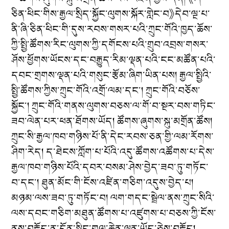
ཅིན་ཕིང་གིས་རྒྱལ་སྲིད་སྐྱོང་ལུགས་སྐོར་གླེང་བ》དེབ་ལྔ་པ་
ནི་ཞི་ཅིན་ཕིང་གི་དུས་རབས་གསར་པའི་ཀྲུང་གོའི་ཁྱད་ཆོས་
ཀྱི་སྤྱི་ཚོགས་རིང་ལུགས་ཀྱི་དགོངས་པའི་གྲུབ་འབྲས་གསར་
ཤོས་ཕྱོགས་ཡོངས་དང་བརྒྱུད་རིམ་ལྡན་པའི་ངང་མཚོན་པའི་
དབང་གྲགས་ལྡན་པའི་གསུང་རྩོམ་ཞིག་ཡིན་པས། རྒྱལ་སྤྱིའི་
སྤྱི་ཚོགས་ཀྱིས་ཀྲུང་གོའི་འགྲོ་ལམ་དང་། ཀྲུང་གོའི་བཅོས་
སྐྱོང་། ཀྲུང་གོའི་གནས་ལུགས་བཅས་ལ་གོ་བ་སྔར་བས་གཏིང་
ཟབ་ལེན་པར་ཕན་ཐོགས་ཡོད། ཚོགས་ཞུགས་སྐུ་མགྲོན་ཚོས།
ཀྲུང་སི་རྒྱལ་ཁབ་གཉིས་པོ་ནི་དེང་རབས་ཅན་གྱི་ལམ་རོགས་
ཤིག་རེད། ད་ཐེངས་ཀློག་པ་པོའི་འདུ་ཚོགས་འཚོགས་པ་དེས་
རྒྱལ་ཁབ་གཉིས་པོའི་དབར་བསམ་ཤེས་བྱེད་ཟབ་ཏུ་གཏོང་
བ་དང་། ཐུན་མོང་གི་ངོས་འཛིན་གཅིག་འདུས་བྱེད་པ།
མཉམ་ལས་ཟབ་ཏུ་གཏོང་བ། ལག་གདང་སྦྲེལ་ནས་ཀྲུང་སིའི་
ལས་དབང་གཅིག་མཐུན་ཚོགས་པ་འཛུགས་པ་བཅས་ཀྱི་ངོས་
ནས་བརྗོད་ན་དོན་སྙིང་གལ་ཆེན་ལྡན་ཡོད་ཅེས་བརྗོད།