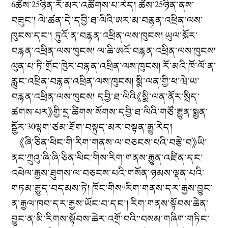
6ཚེས་25ཉིན་རོ་མར་འཚོགས་པ་རེད། ཚེས་25ཉིན་ནས་
བཟུང་། ལེ་ཚན་དེ་དབྱི་ཐ་ལིའི་ཨར་མ་བརྙན་འཕྲིན་ལས་
ཁུངས་དང་། ཏུའོ་ན་བརྙན་འཕྲིན་ལས་ཁུངས། ཡུལ་སྐོར་
བརྙན་འཕྲིན་ལས་ཁུངས། ལ་ཆི་ཨའོ་བརྙན་འཕྲིན་ལས་ཁུངས།
ལུན་པ་ཏི་གྲོང་ཁྱེར་བརྙན་འཕྲིན་ལས་ཁུངས། རོ་མའི་ཁོ་ལོ་ན་
རླུང་འཕྲིན་བརྙན་འཕྲིན་ལས་ཁུངས། སྨི་ལན་གྱི་ཕ་ཝེ་ཡ་
བརྙན་འཕྲིན་ལས་ཁུངས། དབྱི་ཐ་ལིའི《སྨི་ལན་ནོར་སྲིད་
ཚགས་པར》གྱི་དྲ་ཚིགས་སོགས་དབྱི་ཐ་ལིའི་གཙོ་རྒྱུན་སྨྱན་
སྦྱོར་30ལྷག་ཙམ་ཐོག་བསྟུད་མར་བསྟན་རྒྱུ་རེད།
《ཞི་ཅིན་ཕིང་གི་རིག་གནས་ལ་བཅངས་པའི་བརྩེ་བ》ཡི་
ནང་ཀྲུའུ་ཞི་ཞི་ཅིན་ཕིང་གིས་རིག་གནས་རྒྱུན་འཛིན་དང་
འཕེལ་རྒྱས་ཐུགས་ལ་བཅངས་པའི་གསོན་ཉམས་ལྡན་པའི་
གཏམ་རྒྱུད་བདམས་ཏེ། ཁོང་གིས“རིག་གནས་དར་རྒྱས་བྱུང་
ན་རྒྱལ་ཁབ་དར་རྒྱས་ཡོང་བ་དང་། རིག་གནས་སྟོབས་ཆེན་
བྱུང་ན་མི་རིགས་སྟོབས་ཆེར་འགྲོ་བའི”བསམ་གཞིག་གཏིང་