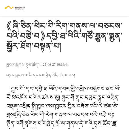
《ཞི་ཅིན་ཕིང་གི་རིག་གནས་ལ་བཅངས་
པའི་བརྩེ་བ》དབྱི་ཐ་ལིའི་གཙོ་རྒྱུན་སྨྱན་
སྦྱོར་ཐོག་བསྟན་པ།
ཁྱབ་བསྒྲགས་དུས་ཚོད་：25-06-27 10:14:44
འབྱུང་ཁུངས་：
མི་དམངས་ཉིན་རེའི་ཚགས་པར།
ཀྲུང་གོ་དང་དབྱི་ཐ་ལིའི་དབར་ཕྱི་འབྲེལ་བཙུགས་ནས་ལོ་
ངོ་55འཁོར་བའི་མཚམས་སུ། ཀྲུང་གོ་ཀྲུང་དབྱང་རླུང་འཕྲིན་
བརྙན་འཕྲིན་སྤྱི་ཁྱབ་ལས་ཁུངས་ཀྱིས་བཟོས་པའི་ལེ་ཚན་ཆེ་
གྲས《ཞི་ཅིན་ཕིང་གི་རིག་གནས་ལ་བཅངས་པའི་བརྩེ་བ》
སྟོན་འགོ་ཚུགས་པའི་བྱེད་སྒོ་ས་གནས་དེ་གའི་དུས་ཚོད་ཟླ་