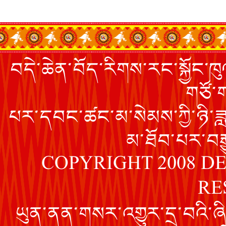
བདེ་ཆེན་བོད་རིགས་རང་སྐྱོང་ཁུལ
གཙོ་ག
པར་དབང་ཚང་མ་སེམས་ཀྱི་ཉི་ཟ
མ་ཐོབ་པར་བརྒ
COPYRIGHT 2008 D
RE
ཡུན་ནན་གསར་འགྱུར་དྲ་བའི་ཞི