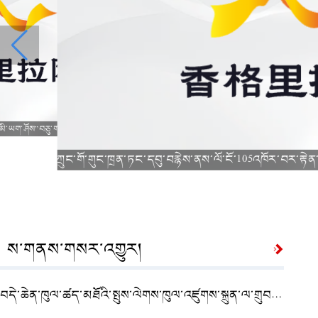
ི་ཡག་ཤོས”བཅུ་གཉིས་ཁྱབ་བསྒྲགས་བྱས་པ།
ས་གནས་གསར་འགྱུར།
བདེ་ཆེན་ཁུལ་ཚད་མཐོའི་སྤུས་ལེགས་ཁུལ་འཛུགས་སྐྲུན་ལ་གྲུབ་འབྲས་མངོན་གསལ་ཐོན་པ།