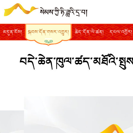
མདུན་ངོས།
སྐབས་དོན་གསར་འགྱུར།
ཆེད་དོན་ལེ་ཚན།
དཔལ་འབྱོར།
བདེ་ཆེན་ཁུལ་ཚད་མཐོའི་སྤུ