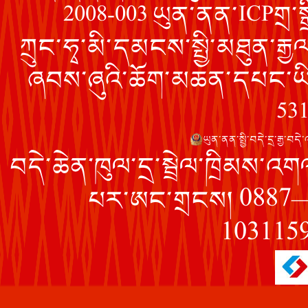
2008-003 ཡུན་ནན་ICPགྲ་
ཀྲུང་ཧྭ་མི་དམངས་སྤྱི་མཐུན་རྒྱ
ཞབས་ཞུའི་ཆོག་མཆན་དཔང་ཡ
53
ཡུན་ནན་སྤྱི་བདེ་དྲ་རྒྱ་
བདེ་ཆེན་ཁུལ་དྲ་སྦྲེལ་ཁྲིམས་
0887
པར་ཨང་གྲངས།
103115