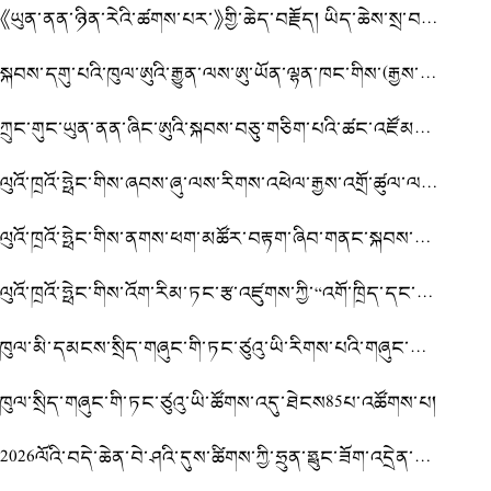
《ཡུན་ནན་ཉིན་རེའི་ཚགས་པར་》གྱི་ཆེད་བརྗོད། ཡིད་ཆེས་སྲ་བརྟན་གྱིས་མུ་མཐུད་འབད་འཐབ་བྱས་ནས་ཡུན་ནན་གྱི་འཕེལ་རྒྱས་རྣམ་པ་གསར་པ་གཏོད།
སྐབས་དགུ་པའི་ཁུལ་ཨུའི་རྒྱུན་ལས་ཨུ་ཡོན་ལྷན་ཁང་གིས་(རྒྱས་འཛོམས་)གྲོས་ཚོགས་ཐེངས་163པ་འཚོགས།
ཀྲུང་གུང་ཡུན་ནན་ཞིང་ཨུའི་སྐབས་བཅུ་གཅིག་པའི་ཚང་འཛོམས་གྲོས་ཚོགས་ཐེངས་བཅུ་པ་ཁུན་མིང་དུ་འཚོགས། ཞིང་ཨུ་རྒྱུན་ལས་ཨུ་ལྷན་གྱིས་ཚོགས་འདུ་གཙོ་སྐྱོང་གནང་། ཞིང་ཨུའི་ཧྲུའུ་ཅི་ཝང་ཉིང་གིས་གསུང་བཤད་གནང་།
ལུའོ་ཁྲའོ་ཧྥེང་གིས་ཞབས་ཞུ་ལས་རིགས་འཕེལ་རྒྱས་འགྲོ་ཚུལ་ལ་བརྟག་ཞིབ་གནང་སྐབས་ཞབས་ཞུ་ལས་རིགས་ཀྱི་འཕེལ་རྒྱས་ལ་ཤུགས་ཆེན་གཏོང་ནས་ཁུལ་ཡོངས་ཀྱི་དཔལ་འབྱོར་སྤུས་ཚད་མཐོ་བའི་འཕེལ་རྒྱས་འགྲོ་རྒྱུར་སྐུལ་འདེད་གཏོང་དགོས་ཞེས་ནན་བཤད་གནང་།
ལུའོ་ཁྲའོ་ཧྥེང་གིས་ནགས་ཕག་མཚོར་བརྟག་ཞིབ་གནང་སྐབས་བློ་བརྟན་འགྱུར་མེད་ངང་བརྒྱུད་རིམ་ལྡན་པའི་བཅོས་སྐྱོང་དམ་འཛིན་ནན་པོ་བྱས་ཏེ་ནུས་ཤུགས་ཡོད་རྒུས་ས་མཐོའི་འདམ་ར་ལ་སྲུང་སྐྱོང་བྱེད་དགོས་ཞེས་ནན་བཤད་གནང་།
ལུའོ་ཁྲའོ་ཧྥེང་གིས་འོག་རིམ་ཏང་རྩ་འཛུགས་ཀྱི་“འགོ་ཁྲིད་དང་པོར་”ལྟ་སྐུལ་དང་གླེང་མོལ་གནང་།
ཁུལ་མི་དམངས་སྲིད་གཞུང་གི་ཏང་ཙུའུ་ཡི་རིགས་པའི་གཞུང་ལུགས་སློབ་སྦྱོང་ལྟེ་བའི་ཚོ་ཆུང་གིས་2026ལོའི་གཅིག་སྡུད་སློབ་སྦྱོང་ཐེངས་དྲུག་པ་འཚོགས།
ཁུལ་སྲིད་གཞུང་གི་ཏང་ཙུའུ་ཡི་ཚོགས་འདུ་ཐེངས85པ་འཚོགས་པ།
2026ལོའི་བདེ་ཆེན་བེ་ཤའི་དུས་ཚིགས་ཀྱི་ཧྲུན་ཧྥུང་ཟོག་འདྲེན་གནམ་གྲུ་དངོས་སུ་སྤྱོད་འགོ་ཚུགས་པ།