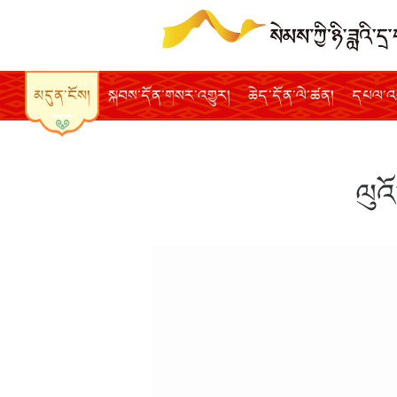
མདུན་ངོས།
སྐབས་དོན་གསར་འགྱུར།
ཆེད་དོན་ལེ་ཚན།
དཔལ་འབ
ལུའ