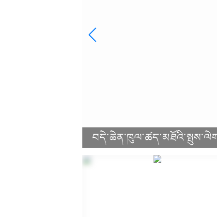
།
བདེ་ཆེན་ཁུལ་ཚད་མཐོའི་སྤུས་ལ