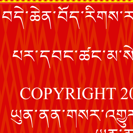
བདེ་ཆེན་བོད་རིགས་རང
པར་དབང་ཚང་མ་སེམས
COPYRIGHT 2
ཡུན་ནན་གསར་འགྱུར་