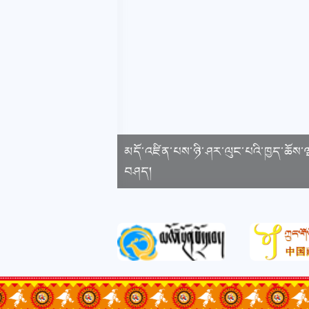
མདོ་འཛིན་པས་ཉི་ཤར་ལུང་པའི་ཁྱད་ཆོས་ལ
བཤད།