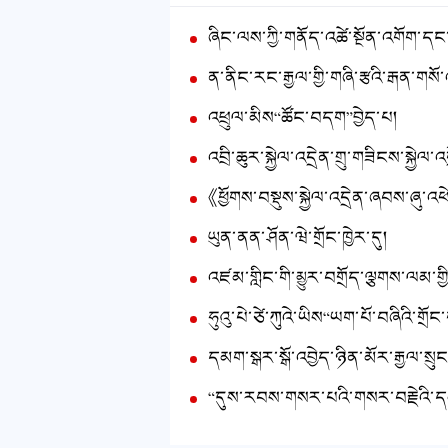
ཞིང་ལས་ཀྱི་གནོད་འཚེ་སྔོན་འགོག་དང་ཉུང་གཏོང་དང་ཆུ་བེད་གེགས་སེལ་ཐད་མ་དང
ན་ནིང་རང་རྒྱལ་གྱི་གཞི་རྩའི་རྒན་གསོ་འགན་བཅོལ་ནང་ཞུགས་མཁན
འཕྲུལ་མིས“ཚོང་བདག”བྱེད་པ།
འབྲི་ཆུར་སྐྱེལ་འདྲེན་གྲུ་གཟིངས་སྐྱེལ
《ཕྱོགས་བསྡུས་སྐྱེལ་འདྲེན་ཞབས་ཞུ་འཕེལ་རྒྱས་ཀྱི“ལོ་ལྔ་ཚན་བཅ
ཡུན་ནན་ཤོན་ཝེ་གྲོང་ཁྱེར་དུ།
འཛམ་གླིང་གི་མྱུར་བགྲོད་ལྕགས་ལམ་གྱི་སོར་འབིགས་ཕུག་ལམ་ཆེ་ཤོས་ཀྱི་
ཧུའུ་པེ་ཙེ་ཀུའེ་ཡིས“ཡག་པོ་བཞིའི་གྲོང་གསེབ་གཞུང་ལམ”ལ་བརྟེན་ནས་གྲོང་
དམག་སྒར་སྒོ་འབྱེད་ཉིན་མོར་རྒྱལ་སྲུང་སློབ་
“དུས་རབས་གསར་པའི་གསར་བརྗེའི་དམག་མི་ཡག་ཤོས”བཅུ་