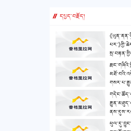
དཔྱད་བརྗོད།
《ཡུན་ནན་ཉ
པར་》གྱི་ཆེ
སྲ་བརྟན་ག
འཐབ་བྱས་ན
རྨང་གཞིའི་
འཕེལ་རྒྱས
མཐོ་བའི་འཕ
གཏོད།
གསར་པ་རྒྱ
གཏོད་དགོ
གདེང་ཚོད
རྒྱུན་མཐུ
ནས་དུས་ར
ལ་ངོ་གནོང་
ཕུལ་དུ་བྱུང
འབྲས་གསར་