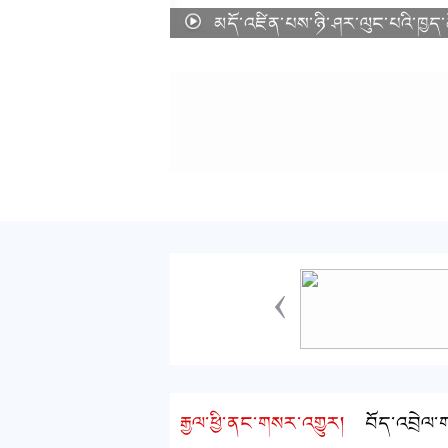
མདོ་འཛིན་པས་ཉི་ཤར་ལུང་པའི་ཁྱད་
‹
རྒྱལ་ཕྱི་ནང་གསར་འགྱུར།
བོད་འབྲེལ་