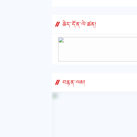
ཤུལ་བརླན་སའི་ཁྲུང་ཁྲུང་ས
ཡང་དག་པའི
རྗེས་ལྟ་བ
ཆེད་དོན་ལེ་ཚན།
བསྟར་བྱེད
དངོས་སྒྲུབ
གཞག་རླབས
གཏོད་ལ་བར
འགྱུར་བརྩོན
བརྙན་ལམ།