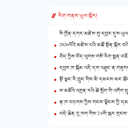
རིག་གནས་ཡུལ་སྐོར།
སི་ཁྲོན་དཀར་མཛེས་སུ་དབྱར་དུས་ཡུལ་
2026ལོའི་མཛེས་པའི་མཚོ་སྔོན་སྐོར་བའི་རྒྱལ་སྤྱིའི་གཞུང་ལམ་རྐང་
བོད་ཀྱིས་བོད་ལུགས་གསོ་རིག་སྨན་བཅོས་སྒྲིག་གཞིའི་སྨན་སྦྱོར་སྤུས་ཚད་མཐོར་གཏོང་གི་ལོ་གསུམ་གྱི་
དབྱར་ཁ་སྐོམ་འདི་དག་འཐུང་ན་གཟུག
སྔོ་ལྗང་རི་ཀླུང་གིས་མི་དམངས་མང་ཚོགས་ལ་ཕན་པ་དེ་བས་ཆེ་བ་ཐོབ་པར་བྱེད།——པོ་ཏ་མཚོ་ཡུལ་སྐོར་ལས་རིགས་ཡན་ལག་ཀུང་སིས་ལྗང་མདོག་འཕ
ས་མཐོའི་འགྲན་རའི་ཚེ་སྲོག་གི་འགོག་སྲུང་འཛིང་རགས་ཏེ།ཡུན་ནན་ཚད་མཐོའི་རྐང་རྩེད་སྤོ་ལོ་མཉམ་འགྲན་བདེ་ཆེན་འགྲ
རྟ་ཁ་བཏགས་ཀྱིས་གངས་ལྗོངས་ཀྱི་དམངས་སྲོལ་ར
བདེ་ཆེན་རུ་ཁག་གིས་2:0གི་སྐར་གྲངས་ཐོག་ལིན་