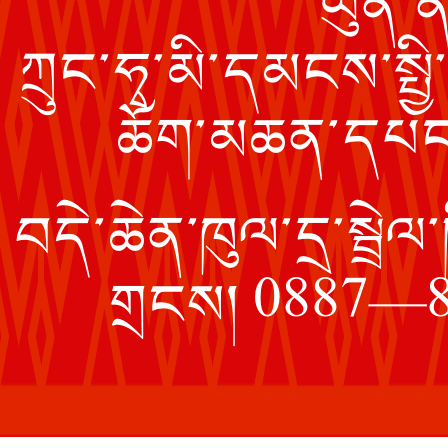
ཡུན་ན
ཀྲུང་ཧྭ་མི་དམངས་སྤྱ
ཆོག་མཆན་དཔང་
བདེ་ཆེན་ཁུལ་དྲ་སྦ
0887—8
གྲངས།