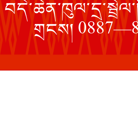
བདེ་ཆེན་ཁུལ་དྲ་སྦ
0887—8
གྲངས།