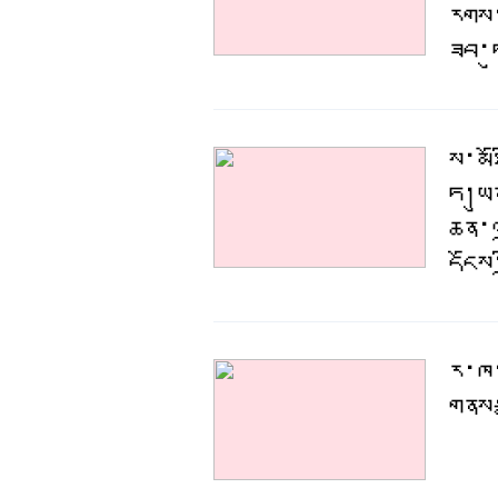
རིགས
ཟབ་ཏ
ས་མཐ
ཏེ།ཡ
ཆེན་
དངོས
རྟ་ཁ
གནས