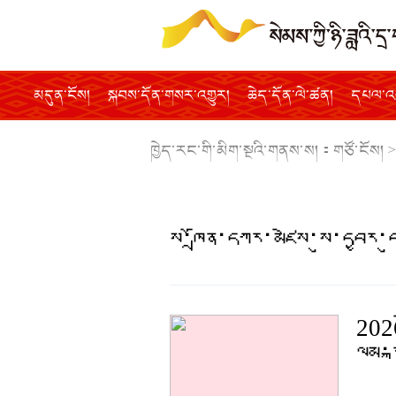
མདུན་ངོས།
སྐབས་དོན་གསར་འགྱུར།
ཆེད་དོན་ལེ་ཚན།
དཔལ་འབ
ཁྱེད་རང་གི་མིག་སྔའི་གནས་ས།：
གཙོ་ངོས།
>
སི་ཁྲོན་དཀར་མཛེས་སུ་དབྱར་ད
2026ལ
ལམ་ར