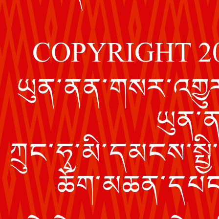
COPYRIGHT 2
ཡུན་ནན་གསར་འགྱུར་
ཡུན་ན
ཀྲུང་ཧྭ་མི་དམངས་སྤྱ
ཆོག་མཆན་དཔང་