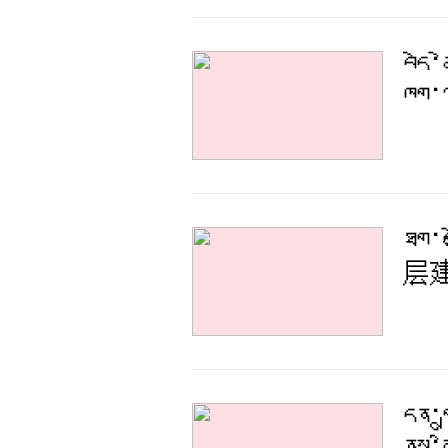
བདེ་
ཁག་ལ
ཐོག་
层
དོན་ག