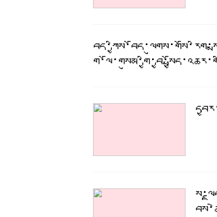
བོད་ཀྱིས་བོད་ལུགས་གསོ་རིག་ས
གི་ལོ་གསུམ་གྱི་བྱ་སྤྱོད་འཆ
དབྱར
སྔོ་
བས་ཆ