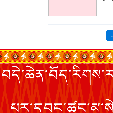
ནས་མ
བདེ་ཆེན་བོད་རིགས་རང
པར་དབང་ཚང་མ་སེམས