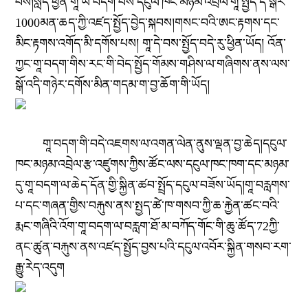
པས།སླད་ཕྱིན་གཱ་ཡི་བདག་པོས་དངུལ་ཁང་མཉམ་འབྲེལ་གཱ་སྤྱད་དེ་སྒོར་
1000མན་ཆད་ཀྱི་འཛད་སྤྱོད་བྱེད་སྐབས།གསང་བའི་ཨང་རྟགས་དང་
མིང་རྟགས་འགོད་མི་དགོས་པས། གཱ་དེ་བས་སྤྱོད་བདེ་རུ་ཕྱིན་ཡོད། འོན་
ཀྱང་གཱ་བདག་གིས་རང་གི་བེད་སྤྱོད་གོམས་གཤིས་ལ་གཞིགས་ནས་ལས་
སྒོ་འདི་གཉེར་དགོས་མིན་གདམ་ག་བྱ་ཆོག་གི་ཡོད།
གཱ་བདག་གི་བདེ་འཇགས་ལ་འགན་ལེན་ནུས་ལྡན་བྱ་ཆེད།དངུལ་
ཁང་མཉམ་འབྲེལ་རྩ་འཛུགས་ཀྱིས་ཚོང་ལས་དངུལ་ཁང་ཁག་དང་མཉམ་
དུ་གཱ་བདག་ལ་ཆེད་དོན་གྱི་སྐྱིན་ཚབ་སྤྲོད་དངུལ་བཟོས་ཡོད།གཱ་བརླགས་
པ་དང་གཞན་གྱིས་བརྐུས་ནས་སྤྱད་ཚེ་ཁ་གསབ་ཀྱི་ཆ་རྐྱེན་ཚང་བའི་
རྨང་གཞིའི་འོག་གཱ་བདག་ལ་བརླག་ཐོ་མ་བཀོད་གོང་གི་ཆུ་ཚོད་72ཀྱི་
ནང་ཚུན་བརྐུས་ནས་འཛད་སྤྱོད་བྱས་པའི་དངུལ་འབོར་སྐྱིན་གསབ་རག་
རྒྱུ་རེད་འདུག