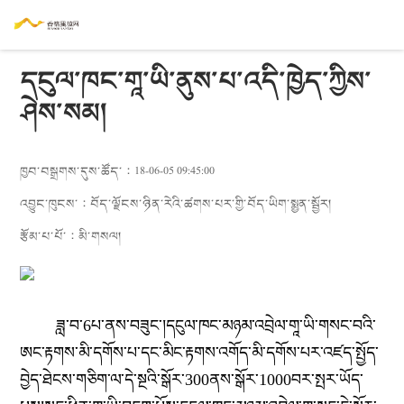
དངུལ་ཁང་གཱ་ཡི་ནུས་པ་འདི་ཁྱེད་ཀྱིས་
ཤེས་སམ།
ཁྱབ་བསྒྲགས་དུས་ཚོད་：18-06-05 09:45:00
འབྱུང་ཁུངས་：
བོད་ལྗོངས་ཉིན་རེའི་ཚགས་པར་གྱི་བོད་ཡིག་སྨྱན་སྦྱོར།
རྩོམ་པ་པོ་：
མི་གསལ།
ཟླ་བ་6པ་ནས་བཟུང་།དངུལ་ཁང་མཉམ་འབྲེལ་གཱ་ཡི་གསང་བའི་
ཨང་རྟགས་མི་དགོས་པ་དང་མིང་རྟགས་འགོད་མི་དགོས་པར་འཛད་སྤྱོད་
བྱེད་ཐེངས་གཅིག་ལ་དེ་སྔའི་སྒོར་300ནས་སྒོར་1000བར་སྤར་ཡོད་