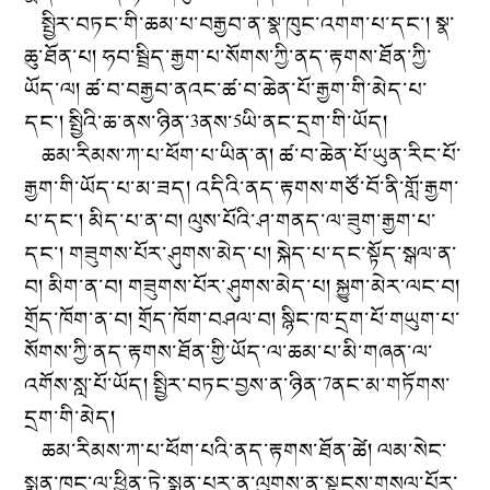
སྤྱིར་བཏང་གི་ཆམ་པ་བརྒྱབ་ན་སྣ་ཁུང་འགག་པ་དང་། སྣ་
ཆུ་ཐོན་པ། ཧབ་སྦྲིད་རྒྱག་པ་སོགས་ཀྱི་ནད་རྟགས་ཐོན་ཀྱི་
ཡོད་ལ། ཚ་བ་བརྒྱབ་ནའང་ཚ་བ་ཆེན་པོ་རྒྱག་གི་མེད་པ་
དང་། སྤྱིའི་ཆ་ནས་ཉིན་3ནས་5ཡི་ནང་དྲག་གི་ཡོད།
ཆམ་རིམས་ཀ་པ་ཕོག་པ་ཡིན་ན། ཚ་བ་ཆེན་པོ་ཡུན་རིང་པོ་
རྒྱག་གི་ཡོད་པ་མ་ཟད། འདིའི་ནད་རྟགས་གཙོ་བོ་ནི་གློ་རྒྱག་
པ་དང་། མིད་པ་ན་བ། ལུས་པོའི་ཤ་གནད་ལ་ཟུག་རྒྱག་པ་
དང་། གཟུགས་པོར་ཤུགས་མེད་པ། སྐེད་པ་དང་སྟོད་སྒལ་ན་
བ། མིག་ན་བ། གཟུགས་པོར་ཤུགས་མེད་པ། སྐྱུག་མེར་ལང་བ།
གྲོད་ཁོག་ན་བ། གྲོད་ཁོག་བཤལ་བ། སྙིང་ཁ་དྲག་པོ་གཡུག་པ་
སོགས་ཀྱི་ནད་རྟགས་ཐོན་གྱི་ཡོད་ལ་ཆམ་པ་མི་གཞན་ལ་
འགོས་སླ་པོ་ཡོད། སྤྱིར་བཏང་བྱས་ན་ཉིན་7ནང་མ་གཏོགས་
དྲག་གི་མེད།
ཆམ་རིམས་ཀ་པ་ཕོག་པའི་ནད་རྟགས་ཐོན་ཚེ། ལམ་སེང་
སྨན་ཁང་ལ་ཕྱིན་ཏེ་སྨན་པར་ན་ལུགས་ན་སྟངས་གསལ་པོར་