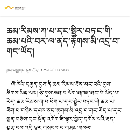
ཆམ་རིམས་ཀ་པ་དང་སྤྱིར་བཏང་གི་
ཆམ་པའི་བར་ལ་ནད་རྟགས་མི་འདྲ་བ་
གང་ཡོད།
ཁྱབ་བསྒྲགས་དུས་ཚོད་：25-12-01 14:50:45
ལོ་རེའི་དགུན་དུས་ནི་
ཆམ་རིམས་ཐོན་མང་བའི་དུས་
ཚིགས་ཡིན་པས། ཉེ་དུས་ཆམ་པ་ཕོག་མཁན་མང་པོ་ཡོད་པ་
རེད། ཆམ་རིམས་ཀ་པ་ཕོག་པ་དང་སྤྱིར་བཏང་གི་ཆམ་པ་
ཕོག་པ་གཉིས་དབར་ནད་རྟགས་མི་འདྲ་བ་གང་ཡོད་པ་དང་
སྨན་བཅོས་དང་སྔོན་འགོག་
ཇི་ལྟར་
བྱེད་དགོས་པའི་ཐད་
སྨན་པས་འདི་ལྟར་གསུངས་པ་གཤམ་གསལ།