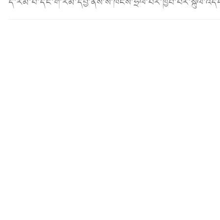
དེ་རིམ་པ་དང་གོ་རིམ་དབྱེ་ནས་ས་ཁོངས་ཧྲིལ་པོར་ཁྱབ་པར་སྐུལ་འདེད་