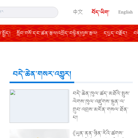
中文
བོད་ཡིག་
English
སྤྱོད།
སློབ་གསོ་དང་ཚན་རྩལ།འཕྲོད་བསྟེན།ལུས་རྩལ།
དཔྱད་བརྗོད།
བད
བདེ་ཆེན་གསར་འགྱུར།
བདེ་ཆེན་ཁུལ་ཚད་མཐོའི་སྤུས་
ལེགས་ཁུལ་འཛུགས་སྐྲུན་ལ་
གྲུབ་འབྲས་མངོན་གསལ་ཐོན་
པ།
《ཡུན་ནན་ཉིན་རེའི་ཚགས་