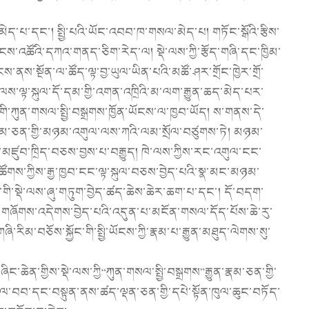
མེད་པ་དང་། སྤྱི་པའི་ཡོང་འབབ་ཁ་གསལ་མེད་པ། གཏོང་སྒོའི་རྩིས་
་འཚོའི་དཀའ་གནད་ཅིག་རེད་ལ། སྡེ་ལས་ཀྱི་རྩོད་གཞི་དང་ཁྱིམ་
་ནས་སྔོན་ལ་ཚོད་ལྟ་བྱ་ཡུལ་ཡིན་པའི་མཚོ་ཤར་གྲོང་ཁྱེར་གྲོ་
་ལས་ལྟ་སྐུལ་དོ་དམ་གྱི་འགན་འཁྲིའི་མ་ལག་རྒྱུན་ཆད་མེད་པར་
ི་ཀུན་གསལ་སྤྱི་བསྒྲགས་ཁྱོན་ཡོངས་ལ་ཁྱབ་ཡོད། ས་གནས་དེ་
ུན་རྣམ་ཅན་གྱི་མཉམ་འགུལ་ལས་ཀའི་ལམ་སྲོལ་བཙུགས་ཏེ། མཉམ་
ྐུལ་མཛུབ་ཁྲིད་བཅས་བྱས་པ་བརྒྱུད། ཁེ་ལས་ཀྱིས་རང་འགུལ་ངང་
ྱི་ཚོགས་ཀྱིས་རྒྱ་ཁྱབ་ངང་ལྟ་སྐུལ་བཅས་བྱེད་པའི་སྣ་མང་མཉམ་
ང་གི་སྡེ་ལས་ཞུ་གཏུག་བྱེད་ཚད་ཆེས་ཆེར་ཆག་པ་དང་། དོ་བདག་
གཞོགས་འདེགས་བྱེད་པའི་འདུན་པ་མངོན་གསལ་དོད་པོས་ཆེ་རུ་
རིམ་བཅོས་སྐྱོང་གི་སྤྱི་ཡོངས་ཀྱི་རྣམ་པ་རྒྱུན་མཐུད་ལེགས་སུ་
་ཆེན་གྱིས་སྡེ་ལས་ཀྱི“ཀུན་གསལ་སྤྱི་བསྒྲགས”རྒྱུན་རྣམ་ཅན་གྱི་
ུལ་བབ་དང་བསྟུན་ནས་ཚད་ལྡན་ཅན་གྱི་དཔེ་སྟོན་ཁུལ་ཆུང་བཏོད་