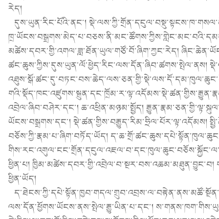
རེད།
དུས་ཡུན་རིང་པོའི་ནང་། སྡེ་ལས་ཀྱི་གྲོན་དངུལ་བསྡུ་སྟངས་ཁ་གསལ་
ཁྲ་ཡོངས་བསྒྲགས་མེད་པ་བཅས་ནི་མང་ཚོགས་ཀྱིས་གླེང་མང་བའི་དམངས
མཚེས་དབར་གྱི་འགལ་ཟླ་ཐོན་ཡུལ་གཙོ་བོ་ཞིག་ཀྱང་རེད། ཞིང་ཆེན་ཡོངས
ཚང་ཆུས་ཀྱིས་དུས་ཡུན་ལོ་ཕྱེད་རིང་ལས་དོན་ཞིབ་ཚགས་སྤེལ་ནས། སྡེ
འཐུས་སྒོ་ཚང་དུ་བཏང་བས་ཆེད་ལས་ཅན་གྱི་སྡེ་ལས་དོ་དམ་ཁུལ་ཆུང་ག
གའི་སྡོད་ཁང་འཛུགས་སྐྲུན་དང་ཁྲོམ་ར་ལྟ་འདོམས་སྡེ་ཚན་གྱིས་རྒྱ
འབྲེལ་ཞིབ་བཤེར་དང་། ཆ་འཕྲིན་མཉམ་སྤྱོད། རྒྱུན་རྣམ་ཅན་གྱི་ལྟ་ས
ཡོངས་བསྒྲགས་དང་། སྡེ་ཚན་གྱིས་བརྒྱུད་རིམ་ཧྲིལ་པོར་ལྟ་འདོམས། སྤ
བཅོས་ཀྱི་རྣམ་པ་ཞིག་བཏོད་ཡོད། ད་ཆ་གྲོ་ཚང་ཆུས་དཔེ་སྟོན་ཁུལ་ཆུ
གིས་རང་འགུལ་ངང་གྲོན་དངུལ་འཇལ་བ་དང་ཁུལ་ཆུང་བཅོས་སྐྱོང་ལ་
ཕྱིན་པ། ཁྱིམ་མཚེས་དབར་གྱི་འབྲེལ་བ་སྔར་བས་འཆམ་མཐུན་བྱུང་བ། གཞི་
ཕྱིན་ཡོད།
ད་ཐེངས་ཀྱི་དཔེ་སྟོན་ཁྱབ་གདལ་གྲུབ་འབྲས་ལ་བརྟེན་ནས་མཚོ་སྔོན་ཞིང
ལས་དོན་ཕྱོགས་ཡོངས་ནས་སྤེལ་རྒྱུ་ཡིན་པ་དང་། ས་གནས་ཁག་གིས་ཡ