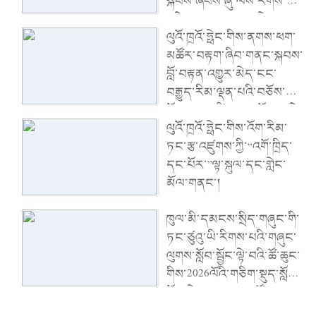
སྐབས་ཞབས་ཞུ་ལས་རིགས་ཀྱི་
འཕེལ་རྒྱས་ལ་ཤུགས་ཆེན་
ལུའོ་ཁྲའོ་ཧྥེང་གིས་ནགས་ཕག་
གཏོང་ནས་ཁུལ་ཡོངས་ཀྱི་
མཚོར་བརྟག་ཞིབ་གནང་སྐབས་
དཔལ་འབྱོར་སྤུས་ཚད་མཐོ་
བློ་བརྟན་འགྱུར་མེད་ངང་
བའི་འཕེལ་རྒྱས་འགྲོ་རྒྱུར་སྐུལ་
བརྒྱུད་རིམ་ལྡན་པའི་བཅོས་
འདེད་གཏོང་དགོས་ཞེས་ནན་
སྐྱོང་དམ་འཛིན་ནན་པོ་བྱས་ཏེ་
བཤད་གནང་།
ལུའོ་ཁྲའོ་ཧྥེང་གིས་འོག་རིམ་
ནུས་ཤུགས་ཡོད་རྒུས་ས་མཐོའི་
ཏང་རྩ་འཛུགས་ཀྱི་“འགོ་ཁྲིད་
འདམ་ར་ལ་སྲུང་སྐྱོང་བྱེད་
དང་པོར་”ལྟ་སྐུལ་དང་གླེང་
དགོས་ཞེས་ནན་བཤད་གནང་།
མོལ་གནང་།
ཁུལ་མི་དམངས་སྲིད་གཞུང་གི་
ཏང་ཙུའུ་ཡི་རིགས་པའི་གཞུང་
ལུགས་སློབ་སྦྱོང་ལྟེ་བའི་ཚོ་ཆུང་
གིས་2026ལོའི་གཅིག་སྡུད་སློབ་
སྦྱོང་ཐེངས་དྲུག་པ་འཚོགས།