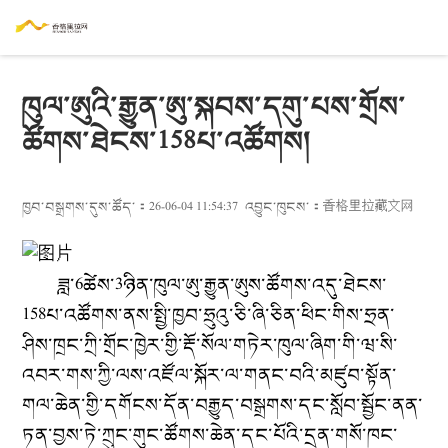
ཁུལ་ཨུའི་རྒྱུན་ཨུ་སྐབས་དགུ་པས་གྲོས་
ཚོགས་ཐེངས་158པ་འཚོགས།
ཁྱབ་བསྒྲགས་དུས་ཚོད་：26-06-04 11:54:37
འབྱུང་ཁུངས་：
香格里拉藏文网
ཟླ་
6
ཚེས་
3
ཉིན་ཁུལ་ཨུ་རྒྱུན་ཨུས་ཚོགས་འདུ་ཐེངས་
158
པ་འཚོགས་ནས་སྤྱི་ཁྱབ་ཧྲུའུ་ཅི་ཞི་ཅིན་ཕིང་གིས་ཧྲན་
ཤིས་ཁྲང་ཀྲི་གྲོང་ཁྱེར་གྱི་རྡོ་སོལ་གཏེར་ཁུལ་ཞིག་གི་ཝ་སི་
འབར་གས་ཀྱི་ལས་འཛོལ་སྐོར་ལ་གནང་བའི་མཛུབ་སྟོན་
གལ་ཆེན་གྱི་དགོངས་དོན་བརྒྱུད་བསྒྲགས་དང་སློབ་སྦྱོང་ནན་
ཏན་བྱས་ཏེ་ཀྲུང་གུང་ཚོགས་ཆེན་དང་པོའི་དྲན་གསོ་ཁང་