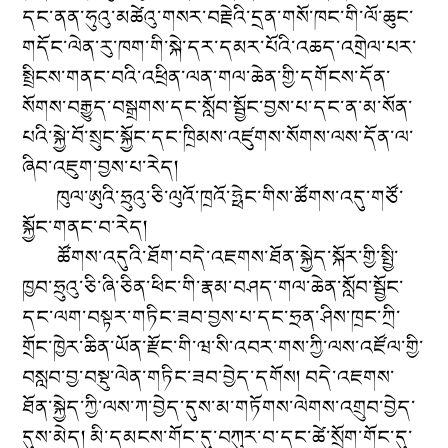
དང་ནན་ཧུའུ་མཚེའུ་གསར་བརྗེའི་དྲན་གསོ་ཁང་གི་ལོ་ཆུང་
གདོང་ལེན་རུ་ཁག་གི་སྐེ་དར་དམར་པོའི་འཆད་འགྲེལ་པར་
སྤྲིངས་གནང་བའི་འཕྲིན་ལན་གལ་ཆེན་གྱི་དགོངས་དོན་
སོགས་བརྒྱུད་བསྒྲགས་དང་སློབ་སྦྱོང་བྱས་པ་དང་
ན་མ་སོན་
པའི་སྐྱེ་བོ་སྲུང་སྐྱོང་དང་ཁྲིམས་འཛུགས་སོགས་
ལས་དོན་ལ་
ཞིབ་འཇུག་བྱས་པ་རེད།
ཁུལ་ཨུའི་ཧྲུའུ་ཅི་ལུའོ་ཁྲའོ་ཧྥེང་གིས་ཚོགས་འདུ་གཙོ་
སྐྱོང་གནང་བ་རེད།
ཚོགས་འདུའི་ཐོག་བདེ་འཇགས་ཐོན་སྐྱེད་སྐོར་གྱི་སྤྱི་
ཁྱབ་ཧྲུའུ་ཅི་ཞི་ཅིན་ཕིང་གི་རྣམ་བཤད་གལ་ཆེན་སློབ་སྦྱོང་
དང་ལག་བསྟར་གཏིང་ཟབ་བྱས་
པ་དང་ཧྲན་ཤིས་ཁྲང་ཀྲི་
གྲོང་ཁྱེར་ཆིན་ཡོན་རྫོང་གི་ཝ་སི་འབར་གས་ཀྱི་ལས་འཛོལ་གྱི་
བསླབ་བྱ་བསྡུ་ལེན་གཏིང་ཟབ་བྱེད་དགོས། བདེ་འཇགས་
ཐོན་སྐྱེད་ཀྱི་ལས་ཀ་བྱེད་དུས་མ་གཏོགས་ལེགས་འགྲུབ་བྱེད་
དུས་མེད།
མི་དམངས་གོང་དུ་བཀུར་བ་དང་ཚེ་སྲོག་གོང་དུ་