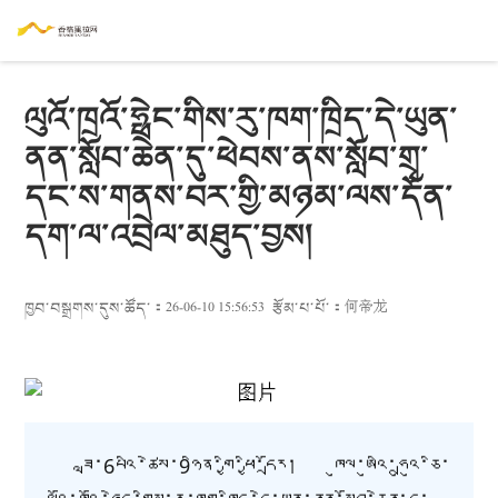
ལུའོ་ཁྲའོ་ཧྥེང་གིས་རུ་ཁག་ཁྲིད་དེ་ཡུན་
ནན་སློབ་ཆེན་དུ་ཕེབས་ནས་སློབ་གྲྭ་
དང་ས་གནས་བར་གྱི་མཉམ་ལས་དོན་
དག་ལ་འབྲེལ་མཐུད་བྱས།
ཁྱབ་བསྒྲགས་དུས་ཚོད་：26-06-10 15:56:53
རྩོམ་པ་པོ་：
何帝龙
ཟླ་6པའི་ཚེས་9ཉིན་གྱི་ཕྱི་དྲོར
།
ཁུལ་ཨུའི་ཧྲུའུ་ཅི་