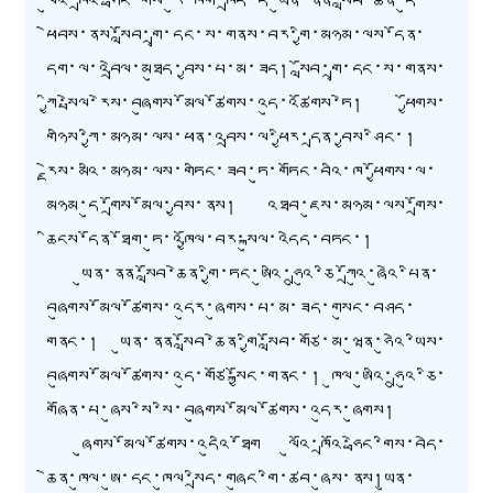
ལུའོ་ཁྲའོ་ཧྥེང་གིས་རུ་
ཁག
་ཁྲིད་དེ་ཡུན་ནན་སློབ་ཆེན་དུ་
ཕེབས་
ནས་སློབ་གྲྭ་དང་ས་གནས་
བར་གྱི་མཉམ་ལས་དོན་
དག་ལ་འབྲེལ་མཐུད་བྱས་པ་མ་ཟད།
སློབ་གྲྭ་དང་ས་གནས་
ཀྱི་སྤེལ་རེས་
བཞུགས་མོལ་ཚོགས་འདུ་འཚོགས་ཏེ
།
ཕྱོགས་
གཉིས་
ཀྱི
་མཉམ་ལས་ཕན་འབྲས་ལ་ཕྱིར་དྲན་བྱས་ཤིང་།
རྗེས་མའི་མཉམ་ལས་གཏིང་ཟབ་ཏུ་གཏོང་བའི་ཁ་ཕྱོགས་ལ་
མཉམ་དུ་གྲོས་མོལ་བྱས་
ནས།
འཐབ་ཇུས་མཉམ་ལས་གྲོས་
ཆིངས
་དོན་ཐོག་ཏུ་འཁྱོལ་བར་སྐུལ་འདེད་བཏང་།
ཡུན་ནན་སློབ་ཆེན་
གྱི་
ཏང་ཨུ
འི
་ཧྲུའུ་ཅི་ཀྲོའུ་ཞུའེ་པིན་
བཞུགས་མོལ་ཚོགས་འདུར་ཞུགས་པ་
མ་ཟད་
གསུང་བཤད་
གནང་། ཡུན་ནན་སློབ་ཆེན་གྱི་
སློབ་གཙོ་
མ་ཝུན་ཧུའེ་ཡིས་
བཞུགས་མོལ་ཚོགས་འདུ་གཙོ་སྐྱོང་གནང་
།
ཁུལ་ཨུའི་
ཧྲུའུ་ཅི་
གཞོན་པ་ཞུས་སི་སི་བཞུགས་མོལ་ཚོགས་འདུར་ཞུགས
།
ཞུགས་མོལ་ཚོགས་འདུའི་ཐོག
ལུའོ་ཁྲའོ་
ཧྥེང
་གིས་བདེ་
ཆེན་
ཁུལ་ཨུ
་དང་
ཁུལ
་སྲིད་གཞུང་གི་ཚབ་ཞུས་ནས
།
ཡུན་