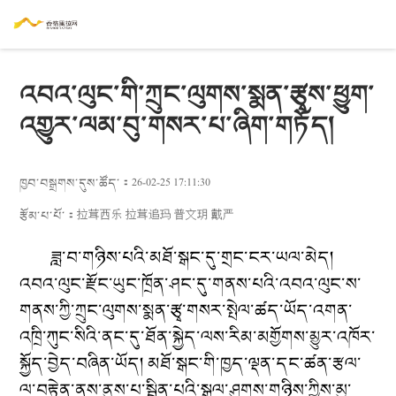
འབའ་ལུང་གི་ཀྲུང་ལུགས་སྨན་རྩྭས་ཕྱུག་
འགྱུར་ལམ་བུ་གསར་པ་ཞིག་གཏོད།
ཁྱབ་བསྒྲགས་དུས་ཚོད་：26-02-25 17:11:30
རྩོམ་པ་པོ་：
拉茸西乐 拉茸追玛 普文玥 戴严
ཟླ་བ་གཉིས་པའི་མཐོ་སྒང་དུ་གྲང་ངར་ཡལ་མེད།
འབའ་ལུང་རྫོང་ཡུང་ཁྲོན་ཤང་དུ་གནས་པའི་འབའ་ལུང་ས་
གནས་ཀྱི་ཀྲུང་ལུགས་སྨན་རྩྭ་གསར་སྤེལ་ཚད་ཡོད་འགན་
འཁྲི་ཀུང་སིའི་ནང་དུ་ཐོན་སྐྱེད་ལས་རིམ་མགྱོགས་མྱུར་འཁོར་
སྐྱོད་བྱེད་བཞིན་ཡོད། མཐོ་སྒང་གི་ཁྱད་ལྡན་དང་ཚན་རྩལ་
ལ་བརྟེན་ནས་ནུས་པ་སྦྱིན་པའི་སྒུལ་ཤུགས་གཉིས་ཀྱིས་མུ་