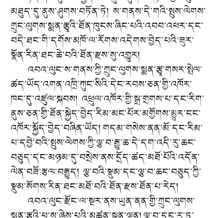
མཐུད་དུ་ནུས་ཤུགས་བཏོན་ཏེ། ས་གནས་དེ་གའི་སྤུས་ལེགས་
ཀྲུང་ལུགས་སྨན་རྩྭའི་ཐོན་ཁུངས་ཞིང་པའི་འབབ་འཕར་དང་
བདེ་ཐང་གི་དགོས་མཁོ་ལ་རོགས་འདེགས་བྱེད་པའི་ཟུར་
སྣོན་རིན་ཐང་ཆེ་བའི་ཐོན་རྫས་སུ་འགྱུར།
འབའ་ལུང་ས་གནས་ཀྱི་ཀྲུང་ལུགས་སྨན་རྩྭ་གསར་སྤེལ་
ཚད་ཡོད་འགན་འཁྲི་ཀུང་སིའི་དེང་རབས་ཅན་གྱི་འཁོར་
ཁང་དུ་འཛུལ་སྐབས། འཕྲུལ་འཁོར་གྱི་སྒྲ་གྲགས་པ་དང་རིག་
ནུས་ཅན་གྱི་ཐོན་སྐྱེད་བྱེད་རིམ་མང་པོར་མགྱོགས་མྱུར་ངང་
འཁོར་སྐྱོད་བྱེད་བཞིན་ཡོད། གདམ་གསེས་ནན་མོ་དང་རིམ་
པ་དབྱེ་བའི་སྤུས་ལེགས་ཀྱི་ལྕ་བ་རྒྱུ་ཆ་དེ་དག་འདི་རུ་ཆང་
བཅུད་དང་མཉམ་དུ་བསྲེས་ནས་དྲོད་ཚད་མཐོ་པོའི་འདོན་
ལེན་བཟོ་རྩལ་བརྒྱུད། ལྕ་བའི་སྣུམ་དང་ལྕ་བ་ཆང་བཅུད་ཀྱི་
སྣུམ་སོགས་རིན་ཐང་མཐོ་བའི་ཐོན་རྫས་ཐོན་པ་རེད།
འབའ་ལུང་རྫོང་ལ་སྔར་ནས་ཡུན་ནན་གྱི་ཀྲུང་ལུགས་
སྨན་རྩྭའི་ཕ་ས་ཞེས་པའི་མཚན་སྙན་ལྡན། ལྕ་བ་དང་རུ་ཏ་