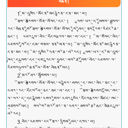
བཞིན།
1.མེ་དགྲའི་མངོན་མེད་རྐྱེན་ངན་མང་བ།
ཐོག་བརྩེགས་བཟོ་བཀོད་དང་། ལྷག་པར་དུ་ཕྱོགས་བསྡུས་
རང་བཞིན་གྱི་ཐོག་བརྩེགས་བཟོ་བཀོད་ཀྱི་བྱེད་ནུས་རྙོག་འཛིང་ཆེ་
ཞིང་། འབར་སླ་བའི་དངོས་རྫས་མང་བ་དང་། མེ་གསོད་བདེ་
འཇགས་ཀྱི་དོ་དམ་གཟབ་ནན་མིན་པ། མེ་དགྲའི་མངོན་མེད་རྐྱེན་
ངན་མང་བ། མེ་དགྲའི་ཉེན་ཁ་ཆེ་བ་རེད། ལྷག་པར་དུ་མེ་དགྲ་
ཁྲོད་དུ་སྨུག་དང་དུག་རླངས་འབྱུང་བས་ཚེ་སྲོག་བདེ་འཇགས་ལ་
འཇིགས་སྐུལ་ཆེན་པོ་བཟོ་བཞིན་ཡོད།
2.མེར་ཤོར་མགྱོགས་པ།
ཐོག་བརྩེགས་བཟོ་བཀོད་ལ་སྤྱིར་བཏང་དུ་ཁང་བའི་ནང་དུ་
འབར་རུང་དངོས་པོ་ཅུང་མང་བ་དང་། ཐོག་བརྩེགས་སྡོད་ཁང་
ལ་ལར་ད་དུང་སྒྲིག་འགལ་གྱིས་འབར་སླའི་དངོས་རྫས་མཛོད་ཁང་
བཙུགས་ཡོད། གལ་ཏེ་མེར་ཤོར་ན་འབར་ཤུགས་ཆེ་ཞིང་མཆེད་སླ་
བ་རེད།
3.བདེ་འཇགས་ངང་ཐོར་འགྲེམ་བྱེད་དཀའ་བ།