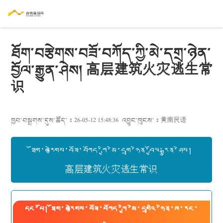
ཐོག་བརྩེགས་བཟོ་བཀོད་ཀྱི་མེ་དགྲ་ཉེན་
བྱོལ་རྒྱུན་ཤེས། 高层建筑火灾逃生常
识
ཁྱབ་བསྒྲགས་དུས་ཚོད་：26-05-12 15:48:36
འབྱུང་ཁུངས་：
黄南民语
ཐོག་བརྩེགས་བཟོ་བཀོད་ཀྱི་མེ་དགྲ་ཉེན་བྱོལ་རྒྱུན་ཤེས།
高层建筑火灾逃生常识
དང་པོ། ཐོག་བརྩེགས་བཟོ་བཀོད་ཀྱི་མེ་དགྲའི་ཉེན་ཁ་རང་