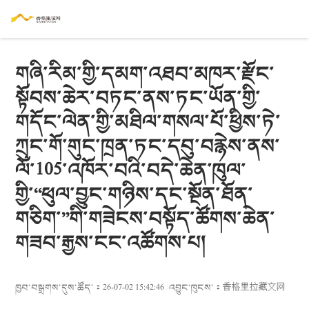
གཞི་རིམ་གྱི་དམག་འཐབ་མཁར་རྫོང་
སྟོབས་ཆེར་བཏང་ནས་ཏང་ཡོན་གྱི་
གདོང་ལེན་གྱི་མཐིལ་གསལ་པོ་ཕྱིས་ཏེ་
ཀྲུང་གོ་གུང་ཁྲན་ཏང་དབུ་བརྙེས་ནས་
ལོ་105་འཁོར་བའི་བདེ་ཆེན་ཁུལ་
གྱི་“ཕུལ་བྱུང་གཉིས་དང་སྔོན་ཐོན་
གཅིག་”གི་གཟེངས་བསྟོད་ཚོགས་ཆེན་
གཟབ་རྒྱས་ངང་འཚོགས་པ།
ཁྱབ་བསྒྲགས་དུས་ཚོད་：26-07-02 15:42:46
འབྱུང་ཁུངས་：
香格里拉藏文网