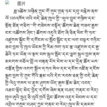
ཟླ་
6
ཚེས་
30
ཉིན་ཀྲུང་གོ་གུང་ཁྲན་ཏང་དབུ་བརྙེས་ནས་
ལོ་
105
འཁོར་བའི་བདེ་ཆེན་ཁུལ་གྱི་
“
ཕུལ་བྱུང་གཉིས་དང་
སྔོན་ཐོན་གཅིག་
”
གི་གཟེངས་བསྟོད་ཚོགས་ཆེན་གཟབ་རྒྱས་
ངང་འཚོགས་ཤིང་། ཚོགས་འདུའི་ཐོག་ཞི་ཅིན་ཕིང་གི་ཏང་
འཛུགས་སྐྱོང་གི་དགོངས་པ་སློབ་སྦྱོང་དང་ལག་བསྟར་གཏིང་
ཟབ་བྱས་ཏེ་ཁུལ་ཡོངས་ཀྱི་རིམ་ཁག་ཏང་རྩ་འཛུགས་དང་རྒྱ་
ཆེའི་ཏང་ཡོན་ལ་སྔར་བས་སྐུལ་སློང་དང་ལྕག་སྐུལ་བྱས་ནས་
མངགས་བཅོལ་བློ་ལ་བརྟན་པོར་ངེས་པ་དང་དྲིན་ཚོར་ཡར་
བརྩོན་གྱིས་འགག་སྒྲོལ་དཀའ་སེལ་དང་དངོས་འཛིན་དངོས་
སྒྲུབ་བྱས་ཏེ་ཀྲུང་གོའི་རྣམ་པའི་དེང་རབས་ཅན་གྱི་བདེ་ཆེན་
གྱི་ལེའུ་གསར་པ་ནུས་ཤུགས་ཡོད་རྒུས་རྩོམ་ཆེད་འབད་
འཐབ་ལྷོད་མེད་བྱེད་དགོས་ཞེས་ནན་བཤད་གནང་བ་རེད།
ཁུལ་ཨུའི་ཧྲུའུ་ཅི་ལུའོ་ཁྲའོ་ཧྥེང་ཚོགས་འདུར་ཕེབས་པ་དང་
འབྲེལ་གསུང་བཤད་ཀྱང་གནང་བ་རེད། ཁུལ་མི་དམངས་