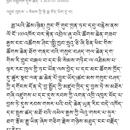
ཁྱབ་བསྒྲགས་དུས་ཚོད་：26-07-07 16:04:01
འབྱུང་ཁུངས་：
སེམས་ཀྱི་ཉི་ཟླ་བོད་ཡིག་དྲ་བ།
ཟླ7པའི་ཚེས1ཉིན། ཀྲུང་གོ་གུང་ཁྲན་ཏང་དབུ་བརྙེས་ནས་
ལོ་ངོ་105འཁོར་བར་རྟེན་འབྲེལ་ཞུ་བའི་ཚོགས་ཆེན་གཟབ་
རྒྱས་ངང་འཚོགས་ཤིང་།སྤྱི་ཁྱབ་ཧྲུའུ་ཅི་ཞི་ཅིན་ཕིང་གིས་
ཚོགས་ཆེན་ཐོག་གནང་བའི་གསུང་བཤད་གལ་ཆེན་དག་
གིས་རི་ཀླུང་བརྒལ་བ་དང་མི་སེམས་གཏིང་ལ་འཐིམས་པ་
ལྟར་རང་ཁུལ་གྱི་ཏང་ཡོན་ལས་བྱེད་པ་དང་མང་ཚོགས་ཁྲོད་
དུ་ཚུར་སྣང་ལན་ཆ་ཆེན་པོ་བྱུང་ཡོད།ཚང་མས་གསུང་བཤད་
ཀྱི་དགོངས་དོན་དེ་བྱ་སྤྱོད་ཀྱི་མཛུབ་ཁྲིད་དུ་བྱས་ཏེ་ས་མཐོར་
གཞི་འཛུགས་པ་དང་དུས་རབས་ཀྱི་འགན་འཁྲི་འཁུར་ཕོད་པ་
བྱས་ཏེ་དུས་རབས་གསར་པའི་བདེ་ཆེན་ཡུན་རིང་བདེ་འཁོད་
དང་སྤུས་ཚད་མཐོ་བའི་འཕེལ་རྒྱས་ཀྱི་ལེའུ་གསར་པ་ཧུར་
ཐག་རྩོམ་རྒྱུ་ཡིན་ཞེས་གཅིག་རྗེས་གཉིས་མཐུད་ངང་བརྗོད་
པ་རེད།