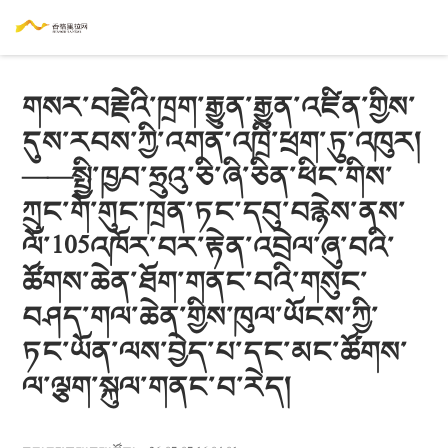
གསར་བརྗེའི་ཁྲག་རྒྱུན་རྒྱུན་འཛིན་གྱིས་
དུས་རབས་ཀྱི་འགན་འཁྲི་ཕྲག་ཏུ་འཁུར།
——སྤྱི་ཁྱབ་ཧྲུའུ་ཅི་ཞི་ཅིན་ཕིང་གིས་
ཀྲུང་གོ་གུང་ཁྲན་ཏང་དབུ་བརྙེས་ནས་
ལོ་105འཁོར་བར་རྟེན་འབྲེལ་ཞུ་བའི་
ཚོགས་ཆེན་ཐོག་གནང་བའི་གསུང་
བཤད་གལ་ཆེན་གྱིས་ཁུལ་ཡོངས་ཀྱི་
ཏང་ཡོན་ལས་བྱེད་པ་དང་མང་ཚོགས་
ལ་ལྕག་སྐུལ་གནང་བ་རེད།