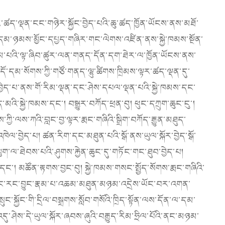
ྟར་ཚད་ལྡན་ངང་གཉེར་སྐྱོང་བྱེད་པའི་ཆུ་ཚད་ཁྱོན་ཡོངས་ནས་མཐོ་
ོ་དམ་ཉམས་མྱོང་དཔྱད་གཞིར་གང་ལེགས་འཛིན་ནས་སྐྱེ་ཁམས་སྔོན་
་རིམ་པའི་ལྟ་ཞིབ་ཚུར་ལན་གནད་དོན་དག་ཐེར་ལ་ཁྱོན་ཡོངས་ནས་
་དམ་སོགས་ཀྱི་གཙོ་གནད་ལྷུ་ཚིགས་ཁྲིམས་ལྟར་ཚད་ལྡན་དུ་
བྱེད་པ་ནས་གོ་རིམ་ལྡན་དང་ཤེས་དཔལ་ལྡན་པའི་སྐྱེ་ཁམས་དང་
་མའི་སྐྱེ་ཁམས་དང་། བསྒྱུར་བཀོད་ཕྲན་བུ། ཕུང་དཀྲུག་ཆུང་ངུ་།
ཀྱི་ལས་ཀའི་བླང་བྱ་ལྟར་རྨང་གཞིའི་སྒྲིག་བཀོད་རྒྱུན་མཐུད་
ལ་བྱེད་པ། ཚན་རིག་དང་མཐུན་པའི་སྒོ་ནས་ཡུལ་སྐོར་བྱེད་སྒོ་
ུག་ལ་ཐེབས་པའི་ཤུགས་རྐྱེན་ཆུང་དུ་གཏོང་གང་ཐུབ་བྱེད་པ།
ང་། མཚོན་རྟགས་བྱང་བུ། སྐྱེ་ཁམས་གསང་སྤྱོད་སོགས་རྨང་གཞིའི་
ད་དང་རང་བྱུང་རྣམ་པ་འཆམ་མཐུན་མཉམ་འདྲེས་ཡོང་བར་འགན་
ྲུང་སྐྱོང་གི་དྲིལ་བསྒྲགས་སློབ་གསོའི་ཁྲིད་སྟོན་ལས་དོན་ལ་དམ་
འདུ་ཤེས་དེ་ཡུལ་སྐོར་ཞབས་ཞུའི་བརྒྱུད་རིམ་ཧྲིལ་པོའི་ནང་མཉམ་