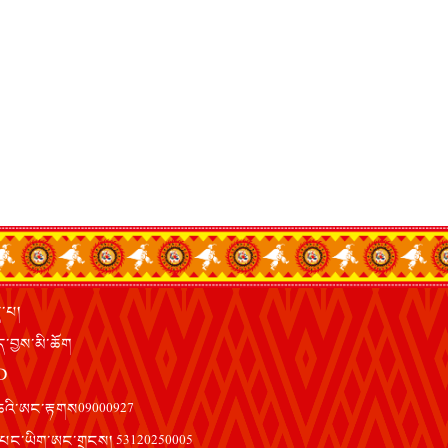
ད་པ།
་བྱས་མི་ཆོག
D
ག་ཆའི་ཨང་རྟགས09000927
ན་དཔང་ཡིག་ཨང་གྲངས། 53120250005