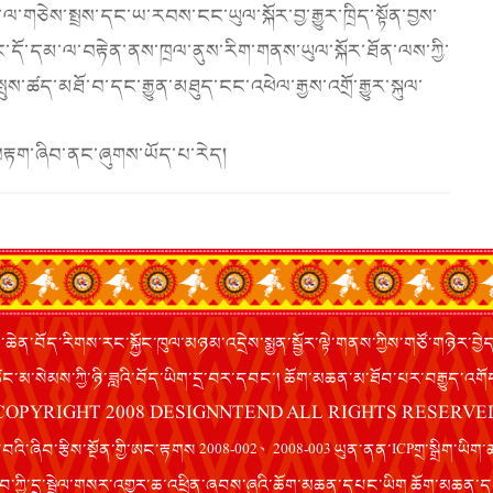
ལ་གཅེས་སྤྲས་དང་ཡ་རབས་ངང་ཡུལ་སྐོར་བྱ་རྒྱུར་ཁྲིད་སྟོན་བྱས་
ྐྱོང་དོ་དམ་ལ་བརྟེན་ནས་ཁྲལ་ནུས་རིག་གནས་ཡུལ་སྐོར་ཐོན་ལས་ཀྱི་
ུས་ཚད་མཐོ་བ་དང་རྒྱུན་མཐུད་ངང་འཕེལ་རྒྱས་འགྲོ་རྒྱུར་སྐུལ་
་བརྟག་ཞིབ་ནང་ཞུགས་ཡོད་པ་རེད།
་ཆེན་བོད་རིགས་རང་སྐྱོང་ཁུལ་མཉམ་འདྲེས་སྨྱན་སྦྱོར་ལྟེ་གནས་ཀྱིས་གཙོ་གཉེར་བྱེ
མ་སེམས་ཀྱི་ཉི་ཟླའི་བོད་ཡིག་དྲ་བར་དབང་། ཆོག་མཆན་མ་ཐོབ་པར་བརྒྱུད་འགོད
COPYRIGHT 2008 DESIGNNTEND ALL RIGHTS RESERVE
བའི་ཞིབ་རྩིས་སྔོན་གྱི་ཨང་རྟགས 2008-002、2008-003 ཡུན་ནན་ICPགྲ་སྒྲིག་ཡི
ལ་ཁབ་ཀྱི་དྲ་སྦྲེལ་གསར་འགྱུར་ཆ་འཕྲིན་ཞབས་ཞུའི་ཆོག་མཆན་དཔང་ཡིག ཆོག་མཆ