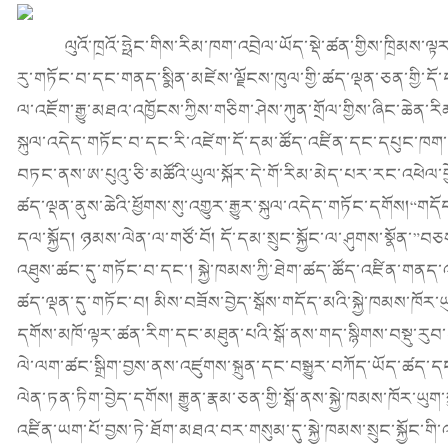
ལུའོ་ཁྲའོ་ཧྥེང་གིས་རིམ་ཁག་འབྲེལ་ཡོད་སྡེ་ཚན་གྱིས་ཁྲིམས་ལ
རུ་གཏོང་བ་དང་གནད་སྨིན་མཛེས་ལྗོངས་ཁུལ་གྱི་ཚད་ལྡན་ཅན་གྱི་ད
ལ་འཇོག་རྒྱུ་མཐའ་འཁྱོངས་ཀྱིས་གཅིག་ཤེས་ཀུན་གྲོལ་གྱིས་ཞིང་ཆེན
སྐུལ་འདེད་གཏོང་བ་དང་རི་འཛེག་དོ་དམ་ཚོད་འཛིན་དང་དཔུང་ཁག་དོ
བཏང་ནས་ཨ་པུའུ་ཅི་མཚོའི་ཡུལ་སྐོར་དེ་གོ་རིམ་མེད་པར་རང་འཕེལ་
ཚད་ལྡན་ནུས་ཆེའི་ཕྱོགས་སུ་འགྱུར་རྒྱུར་སྐུལ་འདེད་གཏོང་དགོས།“གདོད
དལ་སྐྱོད། ཉམས་ལེན་ལ་གཙོ་བོ། དོ་དམ་སྲུང་སྐྱོང་ལ་ཤུགས་སྣོན་”བཅས་
འཐུས་ཚང་དུ་གཏོང་བ་དང་། སྐྱེ་ཁམས་ཀྱི་ཐེག་ཚད་ཚོད་འཛིན་གནད་འཁེ
ཚད་ལྡན་དུ་གཏོང་བ། མིས་བཟོས་བྱེད་སྒོས་གདོད་མའི་སྐྱེ་ཁམས་ཁོར་ཡ
དགོས་མཁོ་ལྟར་ཚན་རིག་དང་མཐུན་པའི་སྒོ་ནས་གད་སྙིགས་བསྡུ་རུབ་ད
ལེ་ལག་ཚང་སྒྲིག་བྱས་ནས་འཛུགས་སྐྲུན་དང་བསྒྱུར་བཀོད་ཡོད་ཚ
ལེན་ཏན་ཏིག་བྱེད་དགོས། རྒྱུན་རྣམ་ཅན་གྱི་སྒོ་ནས་སྐྱེ་ཁམས་ཁོར་ཡུག་ས
འཛིན་ཡག་པོ་བྱས་ཏེ་ཐོག་མཐའ་བར་གསུམ་དུ་སྐྱེ་ཁམས་སྲུང་སྐྱོང་གི་