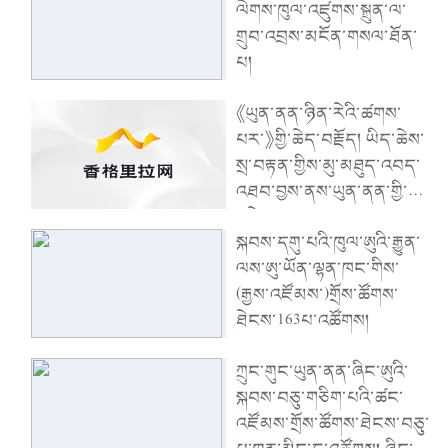
ལེགས་ཁུལ་འཛུགས་སྐྲུན་ལ་
པའི་དགོངས་དོན་དེ་བདེ་ཆེན་
གྲུབ་འབྲས་མངོན་གསལ་ཐོན་
གྱི་ལས་བྱེད་ལས་བཟོའི་ཁྲོད་
པ།
ཚུར་སྣང་དྲག་པོ་བྱུང་།
《ཡུན་ནན་ཉིན་རེའི་ཚགས་
པར་》གྱི་ཆེད་བརྗོད། ཡིད་ཆེས་
སྲ་བརྟན་གྱིས་མུ་མཐུད་འབད་
འཐབ་བྱས་ནས་ཡུན་ནན་གྱི་
འཕེལ་རྒྱས་རྣམ་པ་གསར་པ་
སྐབས་དགུ་པའི་ཁུལ་ཨུའི་རྒྱུན་
གཏོད།
ལས་ཨུ་ཡོན་ལྷན་ཁང་གིས་
(རྒྱས་འཛོམས་)གྲོས་ཚོགས་
ཐེངས་163པ་འཚོགས།
ཀྲུང་གུང་ཡུན་ནན་ཞིང་ཨུའི་
སྐབས་བཅུ་གཅིག་པའི་ཚང་
འཛོམས་གྲོས་ཚོགས་ཐེངས་བཅུ་