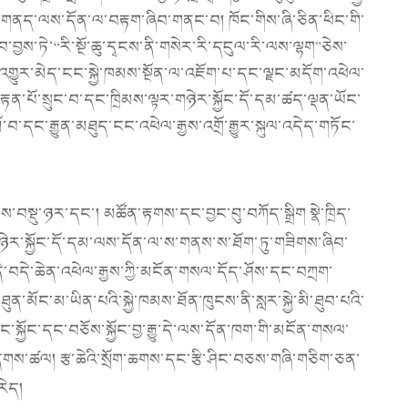
ཙོ་གནད་ལས་དོན་ལ་བརྟག་ཞིབ་གནང་བ། ཁོང་གིས་ཞི་ཅིན་ཕིང་གི་
བྱས་ཏེ་“རི་སྔོ་ཆུ་དྭངས་ནི་གསེར་རི་དངུལ་རི་ལས་ལྷག”ཅེས་
འགྱུར་མེད་ངང་སྐྱེ་ཁམས་སྔོན་ལ་འཇོག་པ་དང་ལྗང་མདོག་འཕེལ་
བརྟན་པོ་སྲུང་བ་དང་ཁྲིམས་ལྟར་གཉེར་སྐྱོང་དོ་དམ་ཚད་ལྡན་ཡོང་
་དང་རྒྱུན་མཐུད་ངང་འཕེལ་རྒྱས་འགྲོ་རྒྱུར་སྐུལ་འདེད་གཏོང་
ས་བསྡུ་ཉར་དང་། མཚོན་རྟགས་དང་བྱང་བུ་བཀོད་སྒྲིག སྣེ་ཁྲིད་
ཉེར་སྐྱོང་དོ་དམ་ལས་དོན་ལ་ས་གནས་ས་ཐོག་ཏུ་གཟིགས་ཞིབ་
ི་བདེ་ཆེན་འཕེལ་རྒྱས་ཀྱི་མངོན་གསལ་དོད་ཤོས་དང་བཀྲག་
་མོང་མ་ཡིན་པའི་སྐྱེ་ཁམས་ཐོན་ཁུངས་ནི་སླར་སྐྱེ་མི་ཐུབ་པའི་
ུང་སྐྱོང་དང་བཅོས་སྐྱོང་བྱ་རྒྱུ་དེ་ལས་དོན་ཁག་གི་མངོན་གསལ་
གས་ཚལ། རྩ་ཆེའི་སྲོག་ཆགས་དང་རྩི་ཤིང་བཅས་གཞི་གཅིག་ཅན་
རེད།