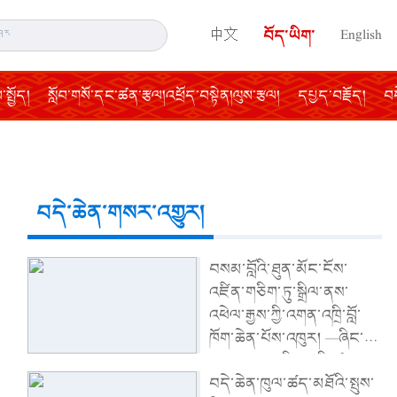
中文
བོད་ཡིག་
English
སྤྱོད།
སློབ་གསོ་དང་ཚན་རྩལ།འཕྲོད་བསྟེན།ལུས་རྩལ།
དཔྱད་བརྗོད།
བད
བདེ་ཆེན་གསར་འགྱུར།
བསམ་བློའི་ཐུན་མོང་ངོས་
འཛིན་གཅིག་ཏུ་སྒྲིལ་ནས་
འཕེལ་རྒྱས་ཀྱི་འགན་འཁྲི་བློ་
ཁོག་ཆེན་པོས་འཁུར། —ཞིང་ཨུ་
སྐབས་བཅུ་གཅིག་པའི་ཚང་
བདེ་ཆེན་ཁུལ་ཚད་མཐོའི་སྤུས་
འཛོམས་གྲོས་ཚོགས་ཐེངས་བཅུ་