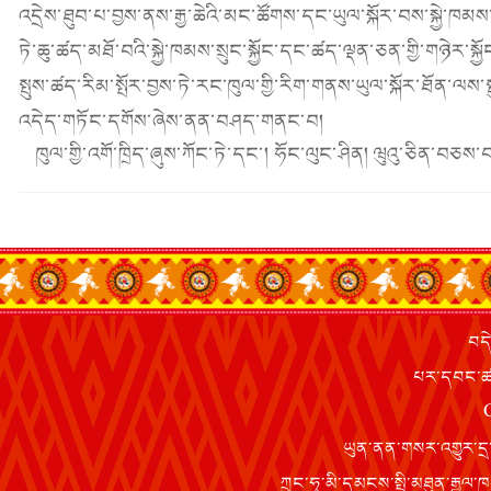
འདྲེས་ཐུབ་པ་བྱས་ནས་རྒྱ་ཆེའི་མང་ཚོགས་དང་ཡུལ་སྐོར་བས་སྐྱེ་ཁམས་
ཏེ་ཆུ་ཚད་མཐོ་བའི་སྐྱེ་ཁམས་སྲུང་སྐྱོང་དང་ཚད་ལྡན་ཅན་གྱི་གཉེར་ས
སྤུས་ཚད་རིམ་སྤོར་བྱས་ཏེ་རང་ཁུལ་གྱི་རིག་གནས་ཡུལ་སྐོར་ཐོན་ལས་སྤ
འདེད་གཏོང་དགོས་ཞེས་ནན་བཤད་གནང་བ།
ཁུལ་གྱི་འགོ་ཁྲིད་ཞུས་ཀོང་ཏེ་དང་། ཧོང་ལུང་ཤིན། ཝུའུ་ཅིན་བཅས
བདེ
པར་དབང་ཚང་
ཡུན་ནན་གསར་འགྱུར་དྲ་
ཀྲུང་ཧྭ་མི་དམངས་སྤྱི་མཐུན་རྒྱ