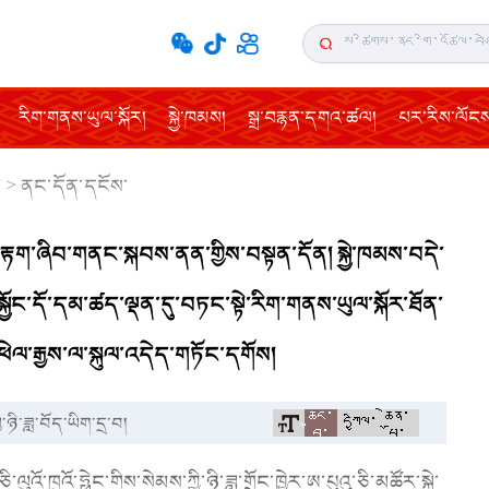
རིག་གནས་ཡུལ་སྐོར།
སྐྱེ་ཁམས།
སྒྲ་བརྙན་དགའ་ཚལ།
པར་རིས་ལོངས་
།
>
ནང་དོན་དངོས་
ོ་རུ་བརྟག་ཞིབ་གནང་སྐབས་ནན་གྱིས་བསྟན་དོན། སྐྱེ་ཁམས་བདེ་
ང་དོ་དམ་ཚད་ལྡན་དུ་བཏང་སྟེ་རིག་གནས་ཡུལ་སྐོར་ཐོན་
འཕེལ་རྒྱས་ལ་སྐུལ་འདེད་གཏོང་དགོས།
ཆུང་
ཆེན་
ཉི་ཟླ་བོད་ཡིག་དྲ་བ།
དཀྱིལ་
བ་
པོ་
ི་ལུའོ་ཁྲའོ་ཧྥེང་གིས་སེམས་ཀྱི་ཉི་ཟླ་གྲོང་ཁྱེར་ཨ་པུའུ་ཅི་མཚོར་སྐྱེ་