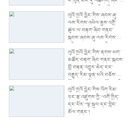
པ་ཁུན་མིང་དུ་འཚོགས། ཞིང་ཨུ་
རྒྱུན་ལས་ཨུ་ལྷན་གྱིས་ཚོགས་
ལུའོ་ཁྲའོ་ཧྥེང་གིས་ཞབས་ཞུ་
འདུ་གཙོ་སྐྱོང་གནང་། ཞིང་ཨུའི་
ལས་རིགས་འཕེལ་རྒྱས་འགྲོ་
ཧྲུའུ་ཅི་ཝང་ཉིང་གིས་གསུང་
ཚུལ་ལ་བརྟག་ཞིབ་གནང་
བཤད་གནང་།
སྐབས་ཞབས་ཞུ་ལས་རིགས་ཀྱི་
འཕེལ་རྒྱས་ལ་ཤུགས་ཆེན་
ལུའོ་ཁྲའོ་ཧྥེང་གིས་ནགས་ཕག་
གཏོང་ནས་ཁུལ་ཡོངས་ཀྱི་
མཚོར་བརྟག་ཞིབ་གནང་སྐབས་
དཔལ་འབྱོར་སྤུས་ཚད་མཐོ་
བློ་བརྟན་འགྱུར་མེད་ངང་
བའི་འཕེལ་རྒྱས་འགྲོ་རྒྱུར་སྐུལ་
བརྒྱུད་རིམ་ལྡན་པའི་བཅོས་
འདེད་གཏོང་དགོས་ཞེས་ནན་
སྐྱོང་དམ་འཛིན་ནན་པོ་བྱས་ཏེ་
བཤད་གནང་།
ལུའོ་ཁྲའོ་ཧྥེང་གིས་འོག་རིམ་
ནུས་ཤུགས་ཡོད་རྒུས་ས་མཐོའི་
ཏང་རྩ་འཛུགས་ཀྱི་“འགོ་ཁྲིད་
འདམ་ར་ལ་སྲུང་སྐྱོང་བྱེད་
དང་པོར་”ལྟ་སྐུལ་དང་གླེང་
དགོས་ཞེས་ནན་བཤད་གནང་།
མོལ་གནང་།