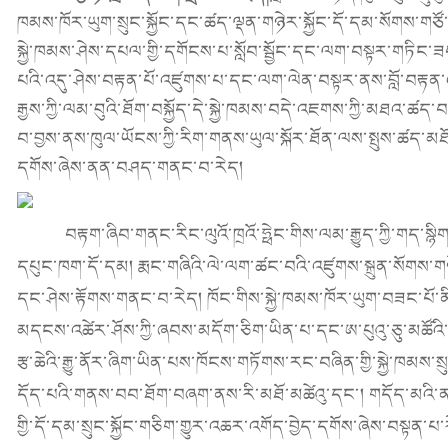
ཁམས་ཁོར་ཡུག་སྲུང་སྐྱོང་དང་ཚད་ལྡན་གཉེར་སྐྱོང་དོ་དམ་སོགས་ག
སྐྱེ་ཁམས་ཤེས་དཔལ་གྱི་དགོངས་པ་སློབ་སྦྱོང་དང་ལག་བསྟར་གཏིང་ཟབ་
པའི་འདུ་ཤེས་བརྟན་པོ་འཛུགས་པ་དང་ལག་ལེན་བསྟར་ནས་བློ་བརྟན་
རྒྱས་ཀྱི་ལམ་བུའི་ཐོག་བསྐྱོད་དེ་སྐྱེ་ཁམས་བདེ་འཇགས་ཀྱི་མཐའ་ཚད་
བ་བྱས་ནས་ཁུལ་ཡོངས་ཀྱི་རིག་གནས་ཡུལ་སྐོར་ཐོན་ལས་སྤུས་ཚད་མཐོ་བ
དགོས་ཞེས་ནན་བཤད་གནང་བ་རེད།
བརྟག་ཞིབ་གནང་རིང་ལུའོ་ཁྲའོ་ཧྥེང་གིས་ལམ་རྒྱུད་ཀྱི་གད་སྙིག
དཔུང་ཁག་དོ་དམ། རྨང་གཞིའི་ལེ་ལག་ཚང་བའི་འཛུགས་སྐྲུན་སོགས་ག
དང་ཤེས་རྟོགས་གནང་བ་རེད། ཁོང་གིས་སྐྱེ་ཁམས་ཁོར་ཡུག་བཟང་པོ་ན
མདངས་འཚེར་ཤོས་ཀྱི་ཞབས་མདོག་ཅིག་ཡིན་པ་དང་ཨ་པུའུ་ཅུ་མཚོའི་ཐུན
རྩ་ཆེའི་རྒྱུ་ནོར་ཞིག་ཡིན་པས་ཁོངས་གཏོགས་རང་བཞིན་གྱི་སྐྱེ་ཁམས་སྲ
དོད་པའི་གནས་བབ་ཐོག་བཞག་ནས་རི་མཐོ་མཚེའུ་དང་། གདོད་མའི་ན
གྱི་དོ་དམ་སྲུང་སྐྱོང་གཅིག་གྱུར་འཆར་འགོད་བྱེད་དགོས་ཞེས་བསྟན་པ་