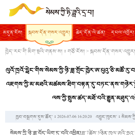
མདུན་ངོས།
སྐབས་དོན་གསར་འགྱུར།
ཆེད་དོན་ལེ་ཚན།
དཔལ་འབྱོར།
ཁྱེད་རང་གི་མིག་སྔའི་གནས་ས།：
གཙོ་ངོས།
>
སྐབས་དོན་གསར་འགྱུར
ལུའོ་ཁྲའོ་ཧྥེང་གིས་སེམས་ཀྱི་ཉི་ཟླ་གྲོང་ཁྱེར་ཨ་པུའུ་ཅི་མཚ
འཇགས་ཀྱི་མ་མཐའི་མཚམས་ཐིག་བརྟན་དུ་བཏང་ནས་གཉེར་སྐྱོ
ལས་ཀྱི་སྤུས་ཚད་མཐོ་བའི་རྒྱུན་མཐུད་
ཁྱབ་བསྒྲགས་དུས་ཚོད་：2026-07-06 16:20:20
འབྱུང་ཁུངས་：སེམས་ཀྱི་
སེམས་ཀྱི་ཉི་ཟླ་བོད་ཡིག་དྲ་བའི་འཕྲིན།
ཟླ་7ཚེས་5ཉིན་ཁུལ་ཨུའི་ཧྲུའུ་ཅ