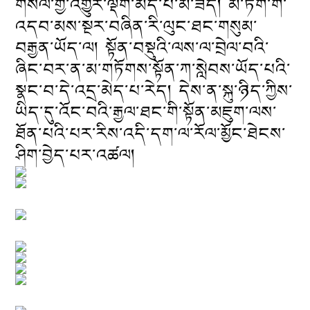
གསལ་གྱི་འགྱུར་ལྡོག་མེད་པ་མ་ཟད། མེ་ཏོག་གི་
འདབ་མས་སྔར་བཞིན་རི་ལུང་ཐང་གསུམ་
བརྒྱན་ཡོད་ལ། སྟོན་བསྡུའི་ལས་ལ་བྲེལ་བའི་
ཞིང་བར་ན་མ་གཏོགས་སྟོན་ཀ་སླེབས་ཡོད་པའི་
སྣང་བ་དེ་འདྲ་མེད་པ་རེད། དེས་ན་སྐུ་ཉིད་ཀྱིས་
ཡིད་དུ་འོང་བའི་རྒྱལ་ཐང་གི་སྟོན་མཇུག་ལས་
ཐོན་པའི་པར་རིས་འདི་དག་ལ་རོལ་མྱོང་ཐེངས་
ཤིག་བྱེད་པར་འཚལ།