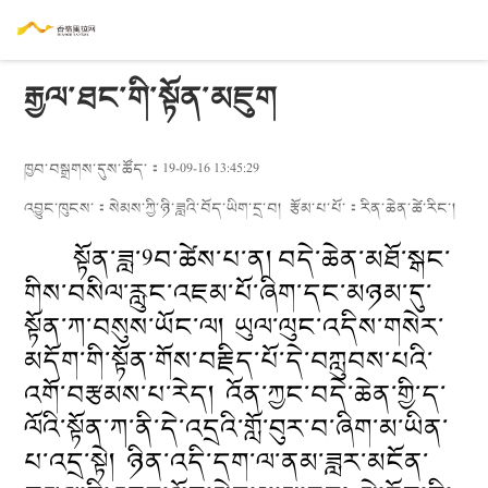
རྒྱལ་ཐང་གི་སྟོན་མཇུག
ཁྱབ་བསྒྲགས་དུས་ཚོད་：19-09-16 13:45:29
འབྱུང་ཁུངས་：
སེམས་ཀྱི་ཉི་ཟླའི་བོད་ཡིག་དྲ་བ།
རྩོམ་པ་པོ་：
རིན་ཆེན་ཚེ་རིང་།
སྟོན་ཟླ་9བ་ཚེས་པ་ན། བདེ་ཆེན་མཐོ་སྒང་
གིས་བསིལ་རླུང་འཇམ་པོ་ཞིག་དང་མཉམ་དུ་
སྟོན་ཀ་བསུས་ཡོང་ལ། ཡུལ་ལུང་འདིས་གསེར་
མདོག་གི་སྟོན་གོས་བརྗིད་པོ་དེ་བཀླུབས་པའི་
འགོ་བརྩམས་པ་རེད། འོན་ཀྱང་བདེ་ཆེན་གྱི་ད་
ལོའི་སྟོན་ཀ་ནི་དེ་འདྲའི་གློ་བུར་བ་ཞིག་མ་ཡིན་
པ་འདྲ་སྟེ། ཉིན་འདི་དག་ལ་ནམ་ཟླར་མངོན་