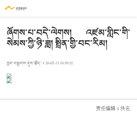
ཞོགས་པ་བདེ་ལེགས། འཛམ་གླིང་གི་
སེམས་ཀྱི་ཉི་ཟླ། སྤྲིན་གྱི་བང་རིམ།
ཁྱབ་བསྒྲགས་དུས་ཚོད་：26-05-13 16:30:32
责任编辑：
佚名