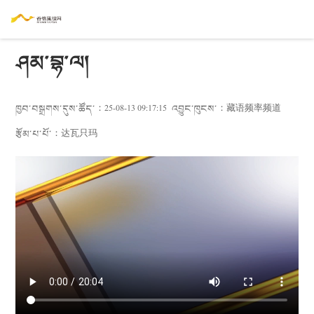
ཤམ་བྷ་ལ།
ཁྱབ་བསྒྲགས་དུས་ཚོད་：25-08-13 09:17:15
འབྱུང་ཁུངས་：
藏语频率频道
རྩོམ་པ་པོ་：
达瓦只玛