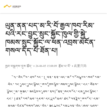
ཡུན་ནན་པད་མ་རི་བོ་རྒྱལ་ཁབ་རིམ་
པའི་རང་བྱུང་སྲུང་སྐྱོང་ཁུལ་གྱི་སྐྱེ་
ཁམས་སྲུང་སྐྱོང་ལ་ཕན་འབྲས་མངོན་
གསལ་དོད་པོ་ཐོན་པ།
ཁྱབ་བསྒྲགས་དུས་ཚོད་：26-06-05 15:08:09
རྩོམ་པ་པོ་：
此里只玛
ཉེ་བའི་ལོ་ཤས་རིང་། ཡུན་ནན་པད་མ་རི་བོ་རྒྱལ་ཁབ་རིམ་
པའི་རང་བྱུང་སྲུང་སྐྱོང་ཁུལ་གྱིས་སྐྱེ་ཁམས་སྲུང་སྐྱོང་དང་བཅོས་
སྐྱོང་མུ་མཐུད་ཟབ་སྤེལ་བྱས་ནས། ཐོན་ཁུངས་དོ་དམ་སྲུང་སྐྱོང་
དང་།ཚན་རིག་ཞིབ་འཇུག་དང་ལྟ་ཞིབ་ཚད་ལེན།སྡེ་ཁུལ་དོ་དམ་
མཉམ་འཛིན་སོགས་བྱེད་པའི་ཐད་རྒྱུད་རིམ་ལྡན་པའི་གྲུབ་འབྲས་