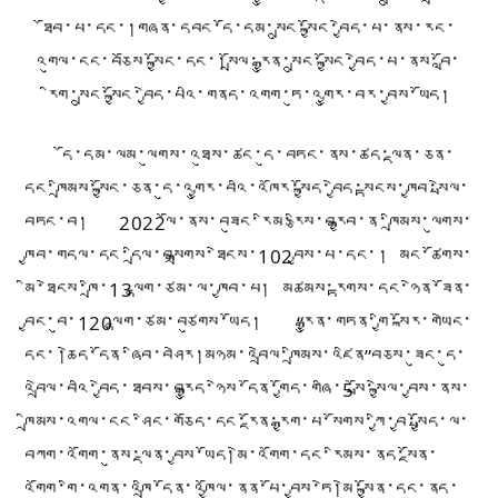
ཐོབ་པ་དང་།གཞན་དབང་དོ་དམ་སྲུང་སྐྱོང་བྱེད་པ་ནས་རང་
འགུལ་ངང་བཅོས་སྐྱོང་དང་།སྲོལ་རྒྱུན་སྲུང་སྐྱོང་བྱེད་པ་ནས་བློ་
རིག་སྲུང་སྐྱོང་བྱེད་པའི་གནད་འགག་ཏུ་འགྱུར་བར་བྱས་ཡོད།
དོ་དམ་ལམ་ལུགས་འཐུས་ཚང་དུ་བཏང་ནས་ཚད་ལྡན་ཅན་
དང་ཁྲིམས་སྐྱོང་ཅན་དུ་འགྱུར་བའི་འཁོར་སྐྱོད་བྱེད་སྟངས་ཁྱབ་སྤེལ་
བཏང་བ། 2022ལོ་ནས་བཟུང་རིམ་རྩིས་བརྒྱབ་ན་ཁྲིམས་ལུགས་
ཁྱབ་གདལ་དང་དྲིལ་བསྒྲགས་ཐེངས་102བྱས་པ་དང་། མང་ཚོགས་
མི་ཐེངས་ཁྲི་13ལྷག་ཙམ་ལ་ཁྱབ་པ། མཚམས་རྟགས་དང་ཉེན་ཟོན་
བྱང་བུ་120ལྷག་ཙམ་བཙུགས་ཡོད།
“
རྒྱུན་གཏན་གྱི་སྐོར་གཡེང་
དང་།ཆེད་དོན་ཞིབ་བཤེར།མཉམ་འབྲེལ་ཁྲིམས་འཛིན
”
བཅས་ཟུང་དུ་
འབྲེལ་བའི་བྱེད་ཐབས་བརྒྱུད་ཉེས་དོན་གྱོད་གཞི་5སྤོ་སྐྱེལ་བྱས་ནས་
ཁྲིམས་འགལ་ངང་ཤིང་གཅོད་དང་རྔོན་རྒྱག་པ་སོགས་ཀྱི་བྱ་སྤྱོད་ལ་
བཀག་འགོག་ནུས་ལྡན་བྱས་ཡོད།མེ་འགོག་དང་རིམས་ནད་སྔོན་
འགོག་གི་འགན་འཁྲི་དོན་འཁྱོལ་ནན་པོ་བྱས་ཏེ།མེ་སྐྱོན་དང་ནད་