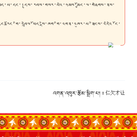
ོ་བྱེད་པ་དང་།དུས་རབས་གསར་པའི་ཉམས་མྱོང་ལ་གཞིགས་ནས་
དང་རྫོང་གི་འབྲེལ་ཡོད་སྡེ་ཁག་གི་འགན་འཁུར་པ་ཐེངས་འདིའི་ངོ་
འགན་འཁུར་རྩོམ་སྒྲིག་པ།：
仁欠才让