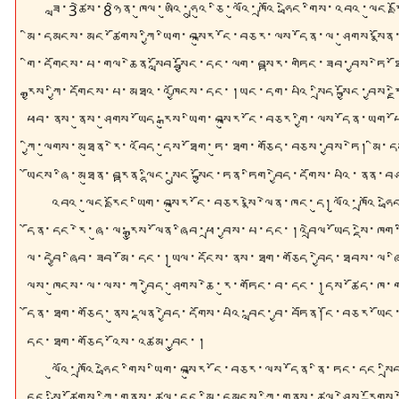
ཟླ་3ཚེས་8ཉིན་
ཁུལ
་ཨུ
འི
་ཧྲུའུ་ཅི་ལུའོ་ཁྲའོ་
ཧྥེང
་གིས་འབའ་ལུང་རྫ
མི་དམངས་མང་ཚོགས་ཀྱི་ཡིག་བསྐུར་ངོ་བཅར་ལས་དོན་ལ་ཤུགས་སྣོན་དང་ལེ
གི་དགོངས་པ་གལ་ཆེན་སློབ་སྦྱོང་དང་ལག་བསྟར་གཏིང་ཟབ་བྱས་ཏེ
རྒྱས་ཀྱི་དགོངས་པ་མཐའ་འཁྱོངས་དང་།ཡང་དག་པའི་སྲིད་སྐྱོང་བྱས་
ཕབ་ནས་ནུས་ཤུགས་ཡོད་རྒུས་ཡིག་བསྐུར་ངོ་བཅར་གྱི་ལས་དོན་ཡག་པ
ཀྱི་ལུགས་མཐུན་རེ་འབོད་དུས་ཐོག་ཏུ་ཐག་གཅོད་བཅས་བྱས་ཏེ
།
མི་ད
ཡོངས་ཞི་མཐུན་བརྟན་ལྷིང་སྲུང་སྐྱོང་ཏན་ཏིག་བྱེད་དགོས་པའི་ནན
འབའ་ལུང་རྫོང་ཡིག་བསྐུར་ངོ་བཅར་སྣེ་ལེན་ཁང་དུ།ལུའོ་ཁྲའོ་
ཧྥེ
དོན་དང་རེ་ཞུ་ལ་རྒྱུས་ལོན་ཞིབ་ཕྲ་བྱས་པ་དང་།འབྲེལ་ཡོད་སྡེ་ཁག
ལ་དབྱེ་ཞིབ་ཟབ་མོ་དང་།ཡུལ་དངོས་ནས་ཐག་གཅོད་བྱེད་ཐབས་ལ་ཞི
ལས་ཁུངས་ལ་ལས་ཀ་བྱེད་ཤུགས་ཆེ་རུ་གཏོང་བ་དང་།དུས་ཚོད་ཁ་གསལ
དོན་ཐག་གཅོད་ནུས་ལྡན་བྱེད་དགོས་པའི་བླང་བྱ་བཏོན།ངོ་བཅར་ཡ
དང་ཐག་གཅོད་འོས་འཚམ་བྱུང་།
ལུའོ་ཁྲའོ་
ཧྥེང
་གིས་ཡིག་བསྐུར་ངོ་བཅར་ལས་དོན་ནི་ཏང་དང་སྲི
དང་སྤྱི་ཚོགས་ཀྱི་གནས་ཚུལ་དང་མི་དམངས་ཀྱི་གནས་ཚུལ་ཤེས་རྟོག