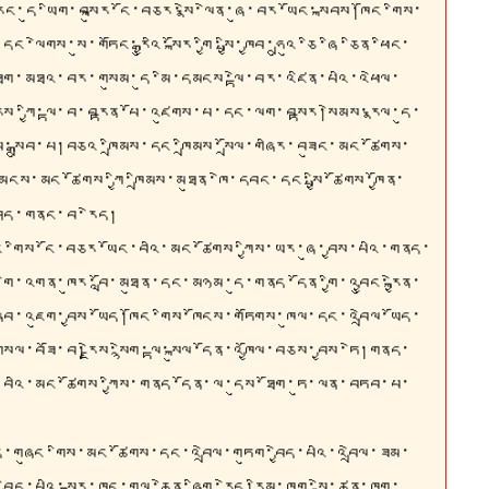
ོང་དུ་ཡིག་བསྐུར་ངོ་བཅར་སྣེ་ལེན་ཞུ་བར་ཡོང་སྐབས།ཁོང་གིས་
གས་སུ་གཏོང་རྒྱུའི་སྐོར་གྱི་སྤྱི་ཁྱབ་ཧྲུའུ་ཅི་ཞི་ཅིན་ཕིང་
་ཐོག་མཐའ་བར་གསུམ་དུ་མི་དམངས་ལྟེ་བར་འཛིན་པའི་འཕེལ་
རྗེས་ཀྱི་ལྟ་བ་བརྟན་པོ་འཛུགས་པ་དང་ལག་བསྟར།སེམས་རྣལ་དུ་
ོ་སྒྲུབ་པ།བཅའ་ཁྲིམས་དང་ཁྲིམས་སྲོལ་གཞིར་བཟུང་མང་ཚོགས་
མངས་མང་ཚོགས་ཀྱི་ཁྲིམས་མཐུན་ཁེ་དབང་དང་སྤྱི་ཚོགས་ཁྱོན་
་བཤད་གནང་བ་རེད།
ང
་གིས་ངོ་བཅར་ཡོང་བའི་མང་ཚོགས་ཀྱིས་ཡར་ཞུ་བྱས་པའི་གནད་
་གི་འགན་ཁུར་བློ་མཐུན་དང་མཉམ་དུ་གནད་དོན་གྱི་འབྱུང་རྐྱེན་
བ་འཇུག་བྱས་ཡོད།ཁོང་གིས་ཁོངས་གཏོགས་ཁུལ་དང་འབྲེལ་ཡོད་
་བཟོ་བ།རྗེས་སྙེག་ལྟ་སྐུལ་དོན་འཁྱོལ་བཅས་བྱས་ཏེ།གནད་
ོང་བའི་མང་ཚོགས་ཀྱིས་གནད་དོན་ལ་དུས་ཐོག་ཏུ་ལན་བཏབ་པ་
ད་གཞུང་གིས་མང་ཚོགས་དང་འབྲེལ་གཏུག་བྱེད་པའི་འབྲེལ་ཟམ་
ས་བྱེད་པའི་སྐར་ཁུང་གལ་ཆེན་ཞིག་རེད།རིམ་ཁག་སྡེ་ཚན་ཁག་