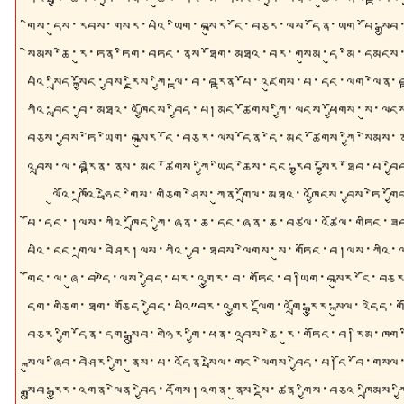
གིས་དུས་རབས་གསར་པའི་ཡིག་བསྐུར་ངོ་བཅར་ལས་དོན་ཡག་པོ་སྒྲུབ་
སེམས་ཆེ་རུ་ཏན་ཏིག་བཏང་ནས་ཐོག་མཐའ་བར་གསུམ་དུ་མི་དམངས
པའི་སྲིད་སྐྱོང་བྱས་རྗེས་ཀྱི་ལྟ་བ་བརྟན་པོ་འཛུགས་པ་དང་ལག་
ཀའི་བླང་བྱ་མཐའ་འཁྱོངས་བྱེད་པ།མང་ཚོགས་ཀྱི་ལངས་ཕྱོགས་སུ་
བཅས་བྱས་ཏེ་ཡིག་བསྐུར་ངོ་བཅར་ལས་དོན་དེ་མང་ཚོགས་ཀྱི་སེམ
འབྲས་ལ་བརྟེན་ནས་མང་ཚོགས་ཀྱི་ཡིད་ཆེས་དང་རྒྱབ་སྐྱོར་ཐོབ་པ་བྱ
ལུའོ་ཁྲའོ་
ཧྥེང
་གིས་གཅིག་ཤེས་ཀུན་གྲོལ་མཐའ་འཁྱོངས་བྱས་ཏེ་གྱོ
པོ་དང་།ལས་ཀའི་ཁྲོད་ཀྱི་ཞན་ཆ་དང་ཞན་ཆ་བཙལ་འཚོལ་གཏིང་ཟབ་བྱ
པའི་ངང་གྲལ་བཤེར།ལས་ཀའི་བྱ་ཐབས་ལེགས་སུ་གཏོང་བ།ལས་ཀའི་ལ
གོང་ལ་ཞུ་བ”དེ་ལས་བྱེད་པར་འགྱུར་བ་གཏོང་བ།ཡིག་བསྐུར་ངོ་བཅ
དག་གཅིག་ཐག་གཅོད་བྱེད་པའི”བར་འགྱུར་ལྡོག་འགྲོ་རྒྱུར་སྐུལ་འདེ
བཅར་གྱི་དོན་དག་སྒྲུབ་གཉེར་གྱི་ཕན་འབྲས་ཆེ་རུ་གཏོང་བ།རིམ་ཁག་ཡ
སྐུལ་ཞིབ་བཤེར་གྱི་ནུས་པ་འདོན་སྤེལ་གང་ལེགས་བྱེད་པ།ངོ་བོ
སྒྲུབ་རྒྱུར་འགན་ལེན་བྱེད་དགོས།འགན་ནུས་སྡེ་ཚན་གྱིས་བཅའ་ཁྲིམ