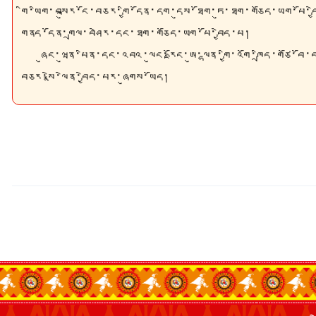
གི་ཡིག་བསྐུར་ངོ་བཅར་གྱི་དོན་དག་དུས་ཐོག་ཏུ་ཐག་གཅོད་ཡག་པ
གནད་དོན་གྲལ་བཤེར་དང་ཐག་གཅོད་ཡག་པོ་བྱེད་པ།
ཞུང་ཝུན་པིན་དང་འབའ་ལུང་རྫོང་ཨུ་ལྷན་གྱི་འགོ་ཁྲིད་གཙོ་བོ་
བཅར་སྣེ་ལེན་བྱེད་པར་ཞུགས་ཡོད།