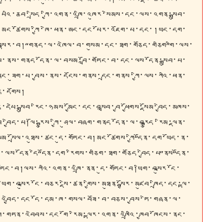
པའི་ཆབ་སྲིད་ཀྱི་འགན་འཁྲི་འཁུར་སེམས་དང་ལས་འགན་སྒྲུབ་
་མང་ཚོགས་ཀྱི་ཁེ་ཕན་ཨང་དང་པོར་འཇོག་པ་དང་།ཡང་དག་
ལེན་བསྟར་བ།“གནད་ལ་འཁེལ་བ་གསུམ་དང་ཐག་གཅོད་གཅིག”གི་ལས་
ལངས་ནས་གནད་དོན་ལ་བསམ་བློ་གཏོང་བ་དང་ལས་དོན་སྒྲུབ་པ་
ས་ནང་ཟུག་པ་བྱས་ནས་དངོས་གནས་དྲང་གནས་ཀྱི་ལས་ཀའི་ཕན་
ེད་དགོས།
ད་དཔེ་སྒྲུབ་རིང་ཉམས་མྱོང་དང་བསླབ་བྱ་ཕྱོགས་སྡོམ་བྱེད་མཁས་
ེད་པ།ལོ་རྒྱུས་ཀྱི་ཤུལ་བཞག་གནད་དོན་ལ་བརྒྱུད་རིམ་ལྡན་
མ་སྲོལ་འཐུས་ཚང་དུ་གཏོང་བ།མང་ཚོགས་ཀྱི“དོན་དག་ཡོད་ན་
ར་ལས་དོན་དེ“དོན་དག་རིགས་གཅིག་ཐག་གཅོད་བྱེད་པ”ནས“དོན་
ད་གཏོང་བ།ལས་ཀའི་འགན་འཁྲི་ནན་དུ་གཏོང་བ།ཡིག་བསྐུར་ངོ་
ིག་བསྐུར་ངོ་བཅར་སྡེ་ཚན་གྱིས་མཐུན་སྦྱོར་མཛུབ་ཁྲིད་དང་ལྟ་
་གསལ་འབྱེད་དང་དོ་དམ་ཁ་གསལ་བཟོ་བ་བཅས་བྱས་ཏེ་གཞན་ལ་
ས་ཀྱི་གཏན་འབེབས་དང་གོ་རིམ་ལྟར་འགན་འཁྲིའི་ཁྱབ་ཁོངས་ནང་