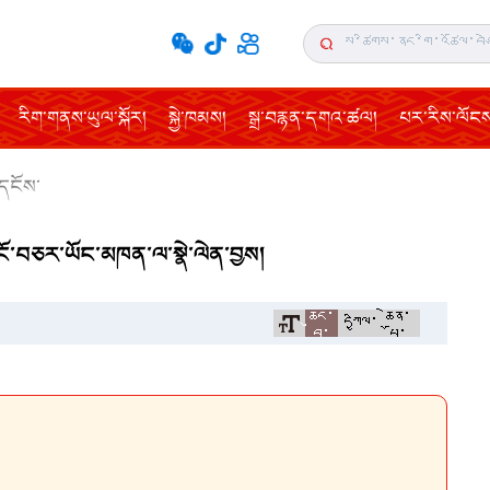
རིག་གནས་ཡུལ་སྐོར།
སྐྱེ་ཁམས།
སྒྲ་བརྙན་དགའ་ཚལ།
པར་རིས་ལོངས་
དངོས་
ུ་ངོ་བཅར་ཡོང་མཁན་ལ་སྣེ་ལེན་བྱས།
ཆུང་
ཆེན་
དཀྱིལ་
བ་
པོ་