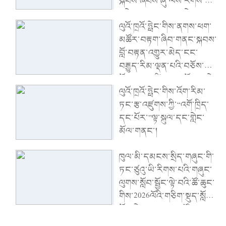
སྐབས་ཞབས་ཞུ་ལས་རིགས་ཀྱི་
འཕེལ་རྒྱས་ལ་ཤུགས་ཆེན་
ལུའོ་ཁྲའོ་ཧྥེང་གིས་ནགས་ཕག་
གཏོང་ནས་ཁུལ་ཡོངས་ཀྱི་
མཚོར་བརྟག་ཞིབ་གནང་སྐབས་
དཔལ་འབྱོར་སྤུས་ཚད་མཐོ་
བློ་བརྟན་འགྱུར་མེད་ངང་
བའི་འཕེལ་རྒྱས་འགྲོ་རྒྱུར་སྐུལ་
བརྒྱུད་རིམ་ལྡན་པའི་བཅོས་
འདེད་གཏོང་དགོས་ཞེས་ནན་
སྐྱོང་དམ་འཛིན་ནན་པོ་བྱས་ཏེ་
བཤད་གནང་།
ལུའོ་ཁྲའོ་ཧྥེང་གིས་འོག་རིམ་
ནུས་ཤུགས་ཡོད་རྒུས་ས་མཐོའི་
ཏང་རྩ་འཛུགས་ཀྱི་“འགོ་ཁྲིད་
འདམ་ར་ལ་སྲུང་སྐྱོང་བྱེད་
དང་པོར་”ལྟ་སྐུལ་དང་གླེང་
དགོས་ཞེས་ནན་བཤད་གནང་།
མོལ་གནང་།
ཁུལ་མི་དམངས་སྲིད་གཞུང་གི་
ཏང་ཙུའུ་ཡི་རིགས་པའི་གཞུང་
ལུགས་སློབ་སྦྱོང་ལྟེ་བའི་ཚོ་ཆུང་
གིས་2026ལོའི་གཅིག་སྡུད་སློབ་
སྦྱོང་ཐེངས་དྲུག་པ་འཚོགས།