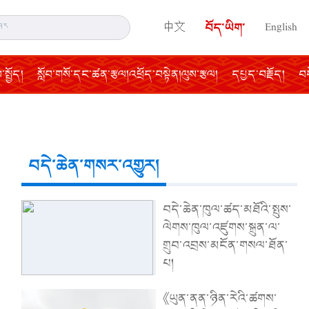
中文
བོད་ཡིག་
English
སྤྱོད།
སློབ་གསོ་དང་ཚན་རྩལ།འཕྲོད་བསྟེན།ལུས་རྩལ།
དཔྱད་བརྗོད།
བད
བདེ་ཆེན་གསར་འགྱུར།
བདེ་ཆེན་ཁུལ་ཚད་མཐོའི་སྤུས་
ལེགས་ཁུལ་འཛུགས་སྐྲུན་ལ་
གྲུབ་འབྲས་མངོན་གསལ་ཐོན་
པ།
《ཡུན་ནན་ཉིན་རེའི་ཚགས་