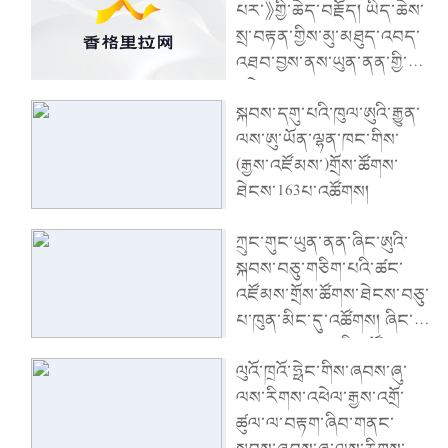
པར་》གྱི་ཆེད་བརྗོད། ཡིད་ཆེས་
སྲ་བརྟན་གྱིས་མུ་མཐུད་འབད་
འཐབ་བྱས་ནས་ཡུན་ནན་གྱི་
འཕེལ་རྒྱས་རྣམ་པ་གསར་པ་
སྐབས་དགུ་པའི་ཁུལ་ཨུའི་རྒྱུན་
གཏོད།
ལས་ཨུ་ཡོན་ལྷན་ཁང་གིས་
(རྒྱས་འཛོམས་)གྲོས་ཚོགས་
ཐེངས་163པ་འཚོགས།
ཀྲུང་གུང་ཡུན་ནན་ཞིང་ཨུའི་
སྐབས་བཅུ་གཅིག་པའི་ཚང་
འཛོམས་གྲོས་ཚོགས་ཐེངས་བཅུ་
པ་ཁུན་མིང་དུ་འཚོགས། ཞིང་ཨུ་
རྒྱུན་ལས་ཨུ་ལྷན་གྱིས་ཚོགས་
ལུའོ་ཁྲའོ་ཧྥེང་གིས་ཞབས་ཞུ་
འདུ་གཙོ་སྐྱོང་གནང་། ཞིང་ཨུའི་
ལས་རིགས་འཕེལ་རྒྱས་འགྲོ་
ཧྲུའུ་ཅི་ཝང་ཉིང་གིས་གསུང་
ཚུལ་ལ་བརྟག་ཞིབ་གནང་
བཤད་གནང་།