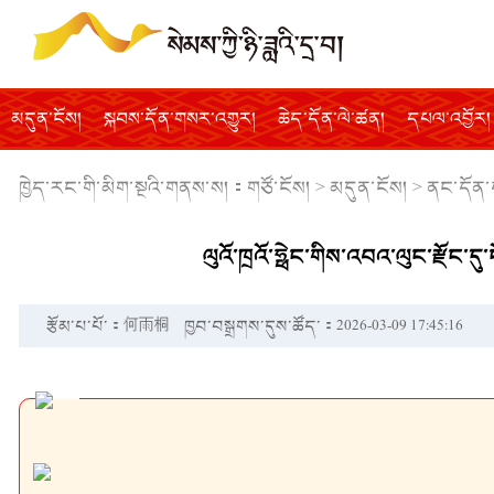
མདུན་ངོས།
སྐབས་དོན་གསར་འགྱུར།
ཆེད་དོན་ལེ་ཚན།
དཔལ་འབྱོར།
ཁྱེད་རང་གི་མིག་སྔའི་གནས་ས།：
གཙོ་ངོས།
>
མདུན་ངོས།
>
ནང་དོན་
ལུའོ་ཁྲའོ་ཧྥེང་གིས་འབའ་ལུང་རྫོང་ད
རྩོམ་པ་པོ་：何雨桐
ཁྱབ་བསྒྲགས་དུས་ཚོད་：2026-03-09 17:45:16