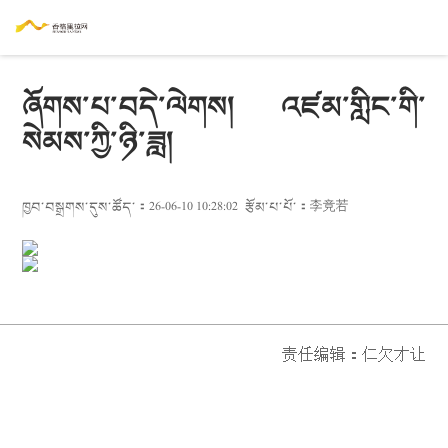
ཞོགས་པ་བདེ་ལེགས། འཛམ་གླིང་གི་
སེམས་ཀྱི་ཉི་ཟླ།
ཁྱབ་བསྒྲགས་དུས་ཚོད་：26-06-10 10:28:02
རྩོམ་པ་པོ་：
李竞若
责任编辑：
仁欠才让