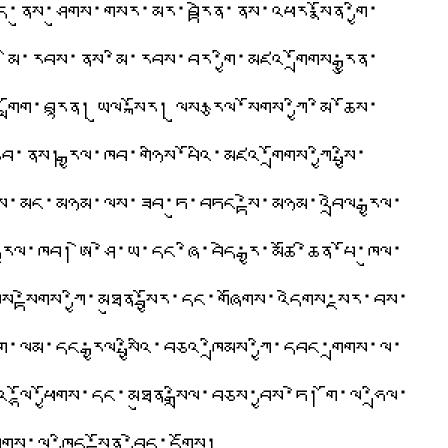
ྐྱེད་ནུས་ཤུགས་གསར་མར་བརྟེན་ནས་འཕར་སྣོན་གྱི་
མི་རབས་ནས་མི་རབས་བར་གྱི་མཛའ་གྲོགས་རྒྱུན་
གློག་བརྙན། ཡུལ་སྐོར། ལུས་རྩལ་སོགས་ཀྱི་མི་ཆོས་
་ནས། རྒྱལ་ཁབ་གཉིས་པོའི་མཛའ་གྲོགས་ཀྱི་སྤྱི་
ོགས་མང་མཉམ་ལས་ཟབ་ཏུ་བཏང་སྟེ་མཉམ་འབྲེལ་རྒྱལ་
ྱལ་ཁབ། ཨེ་ཤེ་ཡ་དང་ཞི་བདེ་རྒྱ་མཚོ་ཆེན་པོ་ཁུལ་
་སྟེགས་ཀྱི་མཐུན་སྦྱོར་དང་གཞོགས་འདེགས་སྔར་བས་
ྒྲིག་ལམ་དང་རྒྱལ་སྤྱིའི་བཅའ་ཁྲིམས་ཀྱི་དབང་གྲགས་ལ་
ོའི་ལྷོ་ཕྱོགས་དང་མཐུན་སྒྲིལ་བཅས་བྱས་ཏེ། གོ་ལ་ཧྲིལ་
ོགས་ལ་ཁྲིད་སྟོན་བྱེད་དགོས།