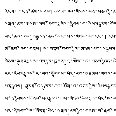
འཇོག ཁ་དན་ཚིག་གནས། མཉམ་ལས་གཉིས་ཕན་བཅས་ཀྱི་རྨ
འཐབ་ཇུས་མཉམ་ལས་རོགས་ཟླའི་འབྲེལ་བ་འཕེལ་རྒྱས་གཏོ
ཡིད་ཆེས་ཟབ་ཏུ་རྒྱུན་ཆད་མེད་པར་གཏོང་བ་དང་། དཔལ་
མི་ཆོས་རིག་གནས། ས་གནས་སོགས་ཀྱི་མཉམ་ལས་ལ་སྐུལ
གཅིག་མཐུན་སྔར་བས་སྲ་བརྟན་དུ་གཏོང་བ་བཅས་བྱེད་བཞ
དང་འཕེལ་རྒྱས་དེ་བས་མགྱོགས་པའི་དུས་མཚམས་གསར་པར་
སྐྱོན་བྲལ། བརྟན་པོ། སྤུས་ཚད་མཐོ་བ་བཅས་ཀྱི་འཕེལ་རྒ
བ་ནི་ཕྱོགས་གཉིས་པོས་རྒྱལ་ཁབ་གཉིས་པོའི་རྩ་བའི་ཁེ་
པོར་དམིགས་ཏེ་བཏོན་པའི་འཐབ་ཇུས་ཀྱི་གདམ་ག་ཞིག་ར