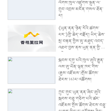
ལེགས་ཁུལ་འཛུགས་སྐྲུན་ལ་
པའི་དགོངས་དོན་དེ་བདེ་ཆེན་
གྲུབ་འབྲས་མངོན་གསལ་ཐོན་
གྱི་ལས་བྱེད་ལས་བཟོའི་ཁྲོད་
པ།
ཚུར་སྣང་དྲག་པོ་བྱུང་།
《ཡུན་ནན་ཉིན་རེའི་ཚགས་
པར་》གྱི་ཆེད་བརྗོད། ཡིད་ཆེས་
སྲ་བརྟན་གྱིས་མུ་མཐུད་འབད་
འཐབ་བྱས་ནས་ཡུན་ནན་གྱི་
འཕེལ་རྒྱས་རྣམ་པ་གསར་པ་
སྐབས་དགུ་པའི་ཁུལ་ཨུའི་རྒྱུན་
གཏོད།
ལས་ཨུ་ཡོན་ལྷན་ཁང་གིས་
(རྒྱས་འཛོམས་)གྲོས་ཚོགས་
ཐེངས་163པ་འཚོགས།
ཀྲུང་གུང་ཡུན་ནན་ཞིང་ཨུའི་
སྐབས་བཅུ་གཅིག་པའི་ཚང་
འཛོམས་གྲོས་ཚོགས་ཐེངས་བཅུ་