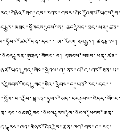
ང་གཞིའི་ཐོག་དུས་རབས་གསར་པའི་ཕྱོགས་ཡོངས་ཀྱི་
ང་རྒྱུ་མཐའ་འཁྱོངས་བྱས་ཏེ། ཆབ་སྲིད་ཐད་ཕན་ཚུན་
འབྱོར་ཚོང་དོན་དང་། མ་འཇོག ནུས་རྒྱུ། ཚན་རྩལ།
་འདེད་རྒྱུན་མཐུད་གཏོང་བ། དམངས་སེམས་ཕན་ཚུན་
ིན་ཡོད། ཀྲུང་ཨུའི་འབྲེལ་བ་ནུས་པ་དེ་བས་ཐོན་པ་
སླེབས་ཡོད། ཀྲུང་ཨུའི་འབྲེལ་བ་ཡུན་རིང་དང་།
ྱས་འགྲོ་བར་བློ་བརྟན་འགྱུར་མེད་ངང་སྐུལ་འདེད་གཏོང་
ཕན་དང་འཛམ་གླིང་འཕེལ་རྒྱས་ཀྱི་འཕེལ་ཕྱོགས་ཆེན་
ེད། རྒྱལ་ཁབ་གཉིས་པོའི་སྡེ་ཚན་ཁག་གིས་ང་རང་