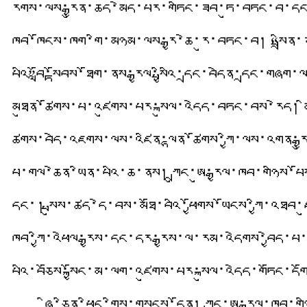
རོགས་ལས་རྒྱུན་ཆད་མེད་པར་གཏིང་ཟབ་ཏུ་བཏང་བ་དང་།
ཁྱབ་ཁོངས་ཁག་གི་མཉམ་ལས་རྒྱ་ཆེ་རུ་བཏང་བ། “སྤྲིན་
པའི”བློ་སྟོབས་ཐོག་ནས་རྒྱལ་སྤྱིའི་དྲང་བདེན་དྲང་གཞག་
མཐུན་ཚོགས་པ་འཛུགས་པར་སྐུལ་འདེད་བཏང་བས་རེད། མིག་ས
ཚོགས་བདེ་འཇགས་ལས་འཛིན་ལྷན་ཚོགས་ཀྱི་ལས་འགན་རྒྱ
པོ་གལ་ཆེན་ཡིན་པའི་ཆ་ནས། ཀྲུང་ཨུ་རྒྱལ་ཁབ་གཉིས་པོ
དང་།
སྤུས་ཚད་དེ་བས་མཐོ་བའི་ཕྱོགས་ཡོངས་ཀྱི་འཐབ
ཁབ་ཀྱི་འཕེལ་རྒྱས་དང་དར་རྒྱས་ལ་རམ་འདེགས་བྱེད་པ
པོའི་བཅོས་སྐྱོང་མ་ལག་འཛུགས་པར་སྐུལ་འདེད་གཏོང་དག
ཞི་ཅིན་ཕིང་གིས་གསུངས་དོན། ཀྲུང་ཨུ་རྒྱལ་ཁབ