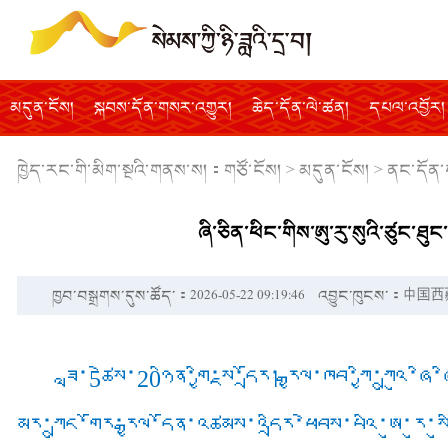
མདུན་ངོས།
སྐབས་དོན་གསར་འགྱུར།
ཆེད་དོན་ལེ་ཚན།
དཔལ་འབྱོར།
ཁྱེད་རང་གི་མིག་སྔའི་གནས་ས།：
གཙོ་ངོས།
>
མདུན་ངོས།
>
ནང་དོན་
ཞི་ཅིན་ཕིང་གིས་ཨུ་རུ་སུའི་ཙུང་ཐ
ཁྱབ་བསྒྲགས་དུས་ཚོད་：2026-05-22 09:19:46
འབྱུང་ཁུངས་：中
ཟླ་5ཚེས་20ཉིན་གྱི་སྔ་དྲོར། རྒྱལ་ཁབ་ཀྱི་ཀྲུའུ
མོར་ཀྲུང་གོར་རྒྱལ་དོན་འཚམས་འདྲིར་ཕེབས་པའི་ཨུ་རུ་