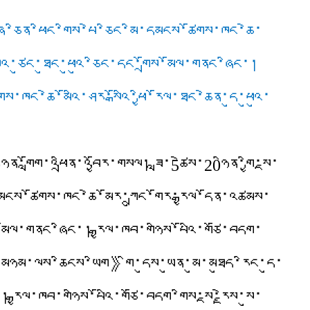
་ཞི་ཞི་ཅིན་ཕིང་གིས་པེ་ཅིང་མི་དམངས་ཚོགས་ཁང་ཆེ་
སུའི་ཙུང་ཐུང་ཕུའུ་ཅིང་དང་གྲོས་མོལ་གནང་ཞིང་།
་ཁང་ཆེ་མོའི་ཤར་སྒོའི་ཕྱི་རོལ་ཐང་ཆེན་དུ་ཕུའུ་
ན་གློག་འཕྲིན་འབྱོར་གསལ། ཟླ་5ཚེས་20ཉིན་གྱི་སྔ་
མི་དམངས་ཚོགས་ཁང་ཆེ་མོར་ཀྲུང་གོར་རྒྱལ་དོན་འཚམས་
ོས་མོལ་གནང་ཞིང་། རྒྱལ་ཁབ་གཉིས་པོའི་གཙོ་བདག་
ས་མཉམ་ལས་ཆིངས་ཡིག》གི་དུས་ཡུན་མུ་མཐུད་རིང་དུ་
། རྒྱལ་ཁབ་གཉིས་པོའི་གཙོ་བདག་གིས་སྔ་རྗེས་སུ་