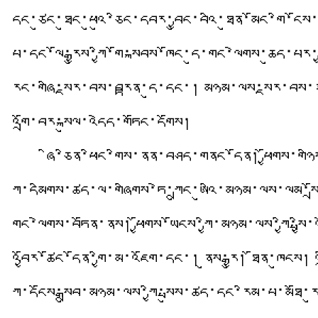
དང་ཙུང་ཐུང་ཕུའུ་ཅིང་དབར་བྱུང་བའི་ཐུན་མོང་གི་ངོས
པོ་དང་ལོ་རྒྱུས་ཀྱི་གོ་སྐབས་ཁོང་དུ་གང་ལེགས་ཆུད་པར་
རྨང་གཞི་སྔར་བས་བརྟན་དུ་དང་། མཉམ་ལས་སྔར་བས་ཟ
འགྲོ་བར་སྐུལ་འདེད་གཏོང་དགོས།
ཞི་ཅིན་ཕིང་གིས་ནན་བཤད་གནང་དོན། ཕྱོགས་གཉིས
ཀྱི་དམིགས་ཚད་ལ་གཞིགས་ཏེ་ཀྲུང་ཨུའི་མཉམ་ལས་ལམ་སྲོ
གང་ལེགས་བཏོན་ནས། ཕྱོགས་ཡོངས་ཀྱི་མཉམ་ལས་ཀྱི་སྤྱ
འབྱོར་ཚོང་དོན་གྱི་མ་འཇོག་དང་། ནུས་རྒྱུ། ཐོན་ཁུངས།
ཀྱི་དངོས་སྒྲུབ་མཉམ་ལས་ཀྱི་སྤུས་ཚད་དང་རིམ་པ་མཐོ་ར