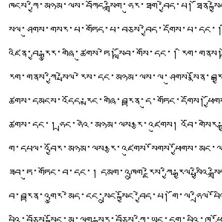
ཁོངས་ཀྱི་མཉམ་ལས་བཀོད་སྒྲིག་ཧུར་ཐག་བྱེད་པ། ཐོན་ས
སྒུལ་ཤུགས་གསར་པ་གཏོད་པ་བཅས་བྱེད་དགོས་པ་དང་། 
འཛིན་བྱ་རྒྱུར་གཞི་ཚུགས་ཏེ། སློབ་གསོ་དང་། རིག་གནས། 
རིག་གནས་ཀྱི་སྤེལ་རེས་དང་མཉམ་ལས་ལ་ཤུགས་སྣོན་བརྒྱབ
ཚོགས་དམངས་འདོད་རྨང་གཞི་བརྟན་དུ་གཏོང་དགོས། ཕྱ
ཚོགས་དང་། ཧྲང་ཧའེ་མཉམ་ལས་རྩ་འཛུགས། འབོ་གསེར་རྒ
གྱི་དཔལ་འབྱོར་མཉམ་ལས་རྩ་འཛུགས་སོགས་ཕྱོགས་མང་ལས
ཟབ་ཏུ་གཏོང་བ་དང་། དམག་འཁྲུག་རྗེས་ཀྱི་རྒྱལ་སྤྱིའི་ས
བློ་བརྟན་འགྱུར་མེད་ངང་སྲུང་སྐྱོང་བྱེད་པ། གོ་ལ་ཧྲིལ་པ
པོའི་བཅོས་སྐྱོང་མ་ལག་སྒྱུར་བཅོས་ཀྱི་ཡང་དག་པའི་ཁ་ཕྱ