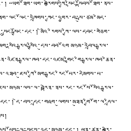
 “ཡག་ཐོག་ཡག་བརྩེགས”ཀྱི་སྙིང་སྟོབས་ཐོག་ནས་
ནག་ལང་ལོང་འཁྲིགས་ཀྱང་འགྱུར་བ་སྤུ་ཙམ་མེད་
ལ་སྲུང་སྐྱོང་དང་། མིའི་རིགས་ཀྱི་ལས་དབང་གཅིག་
ྔའི་རྒྱལ་སྤྱིའི་དུས་བབ་འོག མཉམ་འབྲེལ་རྒྱལ་
ུན་འཛིན་རྒྱལ་ཁབ་དང་འཛམ་གླིང་གི་རྒྱལ་ཁབ་ཆེན་
ས་འཐབ་ཇུས་ཀྱི་མིག་རྒྱང་རིང་པོར་དམིགས་པ་
་ཇུས་མཉམ་ལས་ལ་བརྟེན་ནས་རང་རང་སོ་སོའི་རྒྱལ་
་དང་། དེ་བས་དྲང་གཞག་ལུགས་མཐུན་གྱི་གོ་ལ་ཧྲིལ་
ོས།
་གཉིས་པོས་ལྟ་སྟངས་འདྲ་མཉམ་དང་། ཕན་ཚུན་བརྩི་