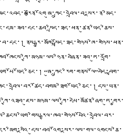
་མོང་འབད་བརྩོན་འོག ཨུ་ཀྲུང་འབྲེལ་བ་སྔར་ན་མེད་
་འོང་དམ་ཟབ་དང་ཆབ་སྲིད་ཐད་ཕན་ཚུན་ཡིད་ཆེས་
་བ་དང་། ནུས་རྒྱུ་མཁོ་སྤྲོད་ཐད་གཉིས་ཁེ་གཉིས་ཕན་
་ཁྱབ་ཁོངས་ཀྱི་མཉམ་ལས་ཉིན་བཞིན་ཟབ་ཏུ་འགྲོ་
་ཡག་པོ་ཡོད་ཅིང་། “ཨུ་ཀྲུང་རིག་གནས་ལོ”བདེ་བླག་
ཨུ་ཀྲུང་འབྲེལ་བར་ཚོད་བགམ་ཐེག་ཡོད་ཅིང་། དུས་ཡུན་
ས་ཀྱི་འཐབ་ཇུས་མཉམ་ལས་ཀྱི་དཔེ་མཚོན་ཞིག་ཏུ་གྱུར་
ས་ཆིངས་ཡིག་གིས་རྒྱལ་ཁབ་གཉིས་པོའི་འབྲེལ་བར་
 དེར་མིག་སྔའི་དུས་བབ་འོག་སྔར་ལས་གལ་འགངས་ཆེ་