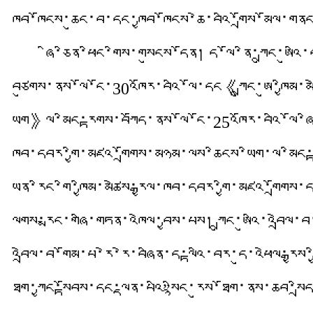
ཁྱབ་ཁོངས་ཆུང་བ་དང་ཁྱབ་ཁོངས་ཆེ་བའི་གྲོས་མོལ་གན
ཞི་ཅིན་ཕིང་གིས་གསུངས་དོན། ད་ལོ་ནི་ཀྲུང་ཨུ
བཙུགས་ནས་ལོ་ངོ་30འཁོར་བའི་ལོ་དང《ཀྲུང་ཨུ་ཁྱིམ་
ཡིག》ལ་མིང་རྟགས་བཀོད་ནས་ལོ་ངོ་25འཁོར་བའི་ལོ་ཞིག་
ཁབ་དབར་གྱི་མཛའ་གྲོགས་མཉམ་ལས་ཆིངས་ཡིག་ལ་མིང་རྟ
ཡུན་རིང་གི་ཁྱིམ་མཚེས་རྒྱལ་ཁབ་དབར་གྱི་མཛའ་གྲོགས
ལུགས་རྨང་གཞི་གཏན་འཁེལ་བྱས་པས། ཀྲུང་ཨུའི་འབྲེལ་བ་མཆོ
འབྲེལ་བ་གོམ་པ་རེ་རེ་བཞིན་ད་ལྟའི་བར་དུ་འཕེལ་རྒྱས་
ཐུག་ཀྱང་སྟོབས་དང་ལྡན་པའི”སྙིང་རུས་ཐོག་ནས་ཆབ་སྲ