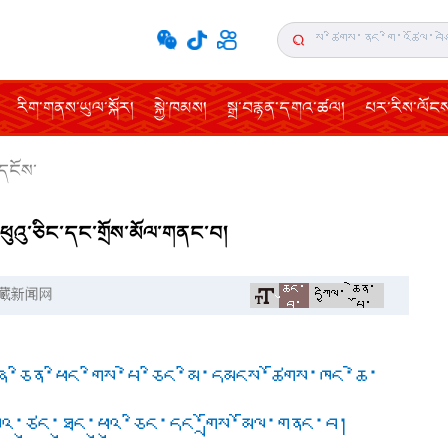
རིག་གནས་ཡུལ་སྐོར།
སྐྱེ་ཁམས།
སྒྲ་བརྙན་དགའ་ཚལ།
པར་རིས་ལོངས་
དངོས་
ུང་ཕུའུ་ཅིང་དང་གྲོས་མོལ་གནང་བ།
ཆུང་
ཆེན་
国西藏新闻网
དཀྱིལ་
བ་
པོ་
་ཞི་ཞི་ཅིན་ཕིང་གིས་པེ་ཅིང་མི་དམངས་ཚོགས་ཁང་ཆེ་
སུའི་ཙུང་ཐུང་ཕུའུ་ཅིང་དང་གྲོས་མོལ་གནང་བ།