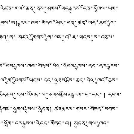
་འཛིན་གལ་ཆེན་ནུས་ཤུགས་ཡོད་རྒུས་དོན་འཁྱོལ་ཡག་
བྱས་ཏེ། རྒྱལ་ཁབ་གཉིས་པོའི་ཕན་ཚུན་ཡིད་ཆེས་ཀྱི་
བ་ཏུ། མཛའ་གྲོགས་ཀྱི་ལམ་བུ་ཇེ་ཡངས་སུ་བཅས་
་པོས་རྒྱལ་ཁབ་གཉིས་པོའི་འཕེལ་རྒྱས་དང་དར་རྒྱས་
ལ་གྱི་ཕྱོགས་ཡོངས་དང་འཐུས་སྒོ་ཚང་བའི་ཁྱད་ཆོས་
ི་འདོམས་ཇུས་འགོད་ལ་ཤུགས་སྣོན་རྒྱག་པ་དང་། དཔལ་
 འགྲིམ་འགྲུལ་སྐྱེལ་འདྲེན། ཚན་རྩལ་གསར་གཏོད་སོགས་
ུ་འགྲོ་བར་སྐུལ་འདེད་གཏོང་བ། མདུན་གྲལ་ཁྱབ་