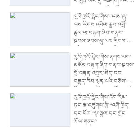
པ་ཁུན་མིང་དུ་འཚོགས། ཞིང་ཨུ་
རྒྱུན་ལས་ཨུ་ལྷན་གྱིས་ཚོགས་
ལུའོ་ཁྲའོ་ཧྥེང་གིས་ཞབས་ཞུ་
འདུ་གཙོ་སྐྱོང་གནང་། ཞིང་ཨུའི་
ལས་རིགས་འཕེལ་རྒྱས་འགྲོ་
ཧྲུའུ་ཅི་ཝང་ཉིང་གིས་གསུང་
ཚུལ་ལ་བརྟག་ཞིབ་གནང་
བཤད་གནང་།
སྐབས་ཞབས་ཞུ་ལས་རིགས་ཀྱི་
འཕེལ་རྒྱས་ལ་ཤུགས་ཆེན་
ལུའོ་ཁྲའོ་ཧྥེང་གིས་ནགས་ཕག་
གཏོང་ནས་ཁུལ་ཡོངས་ཀྱི་
མཚོར་བརྟག་ཞིབ་གནང་སྐབས་
དཔལ་འབྱོར་སྤུས་ཚད་མཐོ་
བློ་བརྟན་འགྱུར་མེད་ངང་
བའི་འཕེལ་རྒྱས་འགྲོ་རྒྱུར་སྐུལ་
བརྒྱུད་རིམ་ལྡན་པའི་བཅོས་
འདེད་གཏོང་དགོས་ཞེས་ནན་
སྐྱོང་དམ་འཛིན་ནན་པོ་བྱས་ཏེ་
བཤད་གནང་།
ལུའོ་ཁྲའོ་ཧྥེང་གིས་འོག་རིམ་
ནུས་ཤུགས་ཡོད་རྒུས་ས་མཐོའི་
ཏང་རྩ་འཛུགས་ཀྱི་“འགོ་ཁྲིད་
འདམ་ར་ལ་སྲུང་སྐྱོང་བྱེད་
དང་པོར་”ལྟ་སྐུལ་དང་གླེང་
དགོས་ཞེས་ནན་བཤད་གནང་།
མོལ་གནང་།