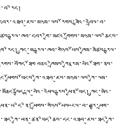
ང་བ་རེད།
འི་དབར་འཐབ་ཇུས་མཉམ་ལས་རོགས་ཟླའི་འབྲེལ་བ་
མཚེས་རྒྱལ་ཁབ་དབར་གྱི་མཛའ་གྲོགས་མཉམ་ལས་ཆིངས་
རེད། ཀྲུང་ཨུ་རྒྱལ་ཁབ་གཉིས་པོས་ཁྱིམ་མཚེས་རྒྱལ་
གས་བཀོད་ཐོག བཅའ་ཁྲིམས་ཀྱི་རྣམ་པའི་ཐོག་ནས་
་དང་ཕྱོགས་ཡོངས་ཀྱི་འཐབ་ཇུས་མཉམ་ལས་ཀྱི་ལམ་
ང་སྐྱོད་ལྟ་བུའི་འཕེལ་རྒྱས་ཕྱིན་ཡོད། ཀྲུང་ཨུའི་
ཕྱིན་པ་དེ་ནི། ཕྱོགས་གཉིས་པོས“ངལ་བ་བརྒྱ་ཕྲག་
ིད་ཐད་ཀྱི་ཕན་ཚུན་ཡིད་ཆེས་དང་འཐབ་ཇུས་ཐད་ཀྱི་