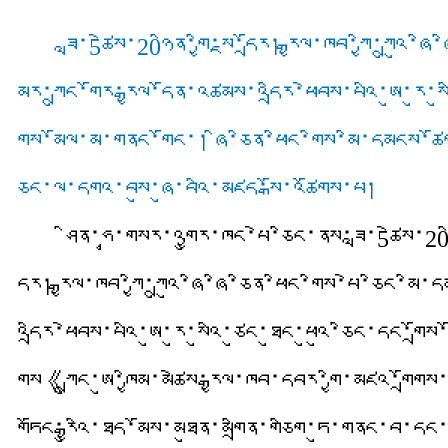
ཟླ་5ཚེས་20ཉིན་གྱི་སྔ་དྲོར། རྒྱལ་ཁབ་ཀྱི་ཀྲུའུ
མོར་ཀྲུང་གོར་རྒྱལ་དོན་འཚམས་འདྲིར་ཕེབས་པའི་ཨུ་རུ་
གྲོས་མོལ་མ་གནང་གོང་། ཞི་ཅིན་ཕིང་གིས་མི་དམངས་ཚོགས
ཅིང་ལ་དགའ་བསུ་ཞུ་བའི་མཛད་སྒོ་འཚོགས་པ།
ཤིན་ཧྭ་གསར་འགྱུར་ཁང་པེ་ཅིང་ནས་ཟླ་5ཚེས་20ཉི
དྲོར། རྒྱལ་ཁབ་ཀྱི་ཀྲུའུ་ཞི་ཞི་ཅིན་ཕིང་གིས་པེ་ཅིང་
འདྲིར་ཕེབས་པའི་ཨུ་རུ་སུའི་ཙུང་ཐུང་ཕུའུ་ཅིང་དང་གྲ
གིས《ཀྲུང་ཨུ་ཁྱིམ་མཚེས་རྒྱལ་ཁབ་དབར་གྱི་མཛའ་གྲོག
གཏོང་རྒྱུའི་ཐད་མོས་མཐུན་མགྲིན་གཅིག་ཏུ་གནང་བ་དང་