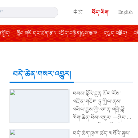
中文
བོད་ཡིག་
English
སྤྱོད།
སློབ་གསོ་དང་ཚན་རྩལ།འཕྲོད་བསྟེན།ལུས་རྩལ།
དཔྱད་བརྗོད།
བད
བདེ་ཆེན་གསར་འགྱུར།
བསམ་བློའི་ཐུན་མོང་ངོས་
འཛིན་གཅིག་ཏུ་སྒྲིལ་ནས་
འཕེལ་རྒྱས་ཀྱི་འགན་འཁྲི་བློ་
ཁོག་ཆེན་པོས་འཁུར། —ཞིང་ཨུ་
སྐབས་བཅུ་གཅིག་པའི་ཚང་
བདེ་ཆེན་ཁུལ་ཚད་མཐོའི་སྤུས་
འཛོམས་གྲོས་ཚོགས་ཐེངས་བཅུ་