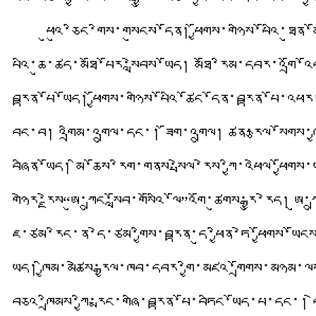
ཕུའུ་ཅིང་གིས་གསུངས་དོན། ཕྱོགས་གཉིས་པོའི་ཐུན
པའི་ཆུ་ཚད་མཐོ་པོར་སླེབས་ཡོད། མཐོ་རིམ་དབར་འགྲོ
བརྟན་པོ་ཡོད། ཕྱོགས་གཉིས་པོའི་ཚོང་དོན་བརྟན་པོ་འཕར
བྱུང་བ། འགྲིམ་འགྲུལ་དང་། ཟོག་འགྲུལ། ཚན་རྩལ་སོགས
བཞིན་ཡོད། མི་ཆོས་རིག་གནས་སྤེལ་རེས་ཀྱི་འཕེལ་ཕྱོགས
གཉེར་རྗེས“ཨུ་ཀྲུང་སློབ་གསོའི་ལོ”འགོ་ཚུགས་རྒྱུ་རེད། 
ཇི་ཙམ་རིང་ན་དེ་ཙམ་གྱིས་བརྟན་དུ་ཕྱིན་ཏེ་ཕྱོགས་ཡོང
ཡོད། ཁྱིམ་མཚེས་རྒྱལ་ཁབ་དབར་གྱི་མཛའ་གྲོགས་མཉམ་ལ
བཅའ་ཁྲིམས་ཀྱི་རྨང་གཞི་བརྟན་པོ་བཏིང་ཡོད་པ་དང་།