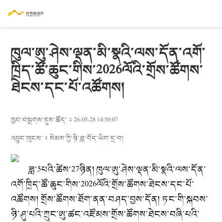
ཁུལ་ཨུ་ཤེས་ལྡན་མི་སྣའི་ལས་དོན་འགོ་
ཁྲིད་ཚོ་ཆུང་གིས་2026ལོའི་གྲོས་ཚོགས་
ཐེངས་དང་པོ་འཚོགས།
ཁྱབ་བསྒྲགས་དུས་ཚོད་：26-05-28 14:50:07
འབྱུང་ཁུངས་：
སེམས་ཀྱི་ཉི་ཟླ་བོད་ཡིག་དྲ་བ།
ཟླ་5པའི་ཚེས་27ཉིན། ཁུལ་ཨུ་ཤེས་ལྡན་མི་སྣའི་ལས་དོན་
འགོ་ཁྲིད་ཚོ་ཆུང་གིས་2026ལོའི་གྲོས་ཚོགས་ཐེངས་དང་པོ་
འཚོགས། གྲོས་ཚོགས་ཐོག་ནན་བཤད་བྱས་དོན། ཏང་གི་སྐབས་
ཉི་ཤུ་པའི་ཀྲུང་ཨུ་ཚང་འཛོམས་གྲོས་ཚོགས་ཐེངས་བཞི་པའི་