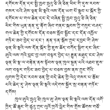
དགོངས་དོན་དང་སྤྱི་ཁྱབ་ཧྲུའུ་ཅི་ཞི་ཅིན་ཕིང་གི་དུས་རབས་
གསར་པའི་ཤེས་ལྡན་མི་སྣའི་ལས་དོན་ཡག་པོ་སྒྲུབ་པ་སྐོར་གྱི་
དགོངས་པ་གལ་ཆེན་དང་དེ་བཞིན་སྤྱི་ཁྱབ་ཧྲུའུ་ཅི་ཞི་ཅིན་
ཕིང་གིས་ཡུན་ནན་དུ་རྟོག་ཞིབ་གནང་སྐབས་ཀྱི་གསུང་བཤད་
གལ་ཆེན་གྱི་དགོངས་དོན་བཅས་སློབ་སྦྱོང་དང་དོན་འཁྱོལ་
གཏིང་ཟབ་བྱེད་པ་དང་། ནན་ཏན་སྒོས་ཀྲུང་དབྱང་གི་ཤེས་
ལྡན་མི་སྣའི་ལས་དོན་སྐོར་གྱི་ཇུས་ཆོད་བཀོད་སྒྲིག་དང་ཞིང་
ཨུའི་ལས་ཀའི་བླང་བྱ་ལག་བསྟར་བྱེད་པ། རྒྱུན་མཐུད་ངང་ཤེས་
ལྡན་མི་སྣ་ལ་བརྟེན་ནས་སྟོབས་ལྡན་ཁུལ་སྐྲུན་པའི་འཐབ་ཇུས་
ལག་བསྟར་གཏིང་ཟབ་བྱེད་པ་བཅས་བྱས་ནས་ཀྲུང་གོའི་
ལུགས་ཀྱི་དེང་རབས་ཅན་གྱི་བདེ་ཆེན་གྱི་ལེའུ་གསར་པ་རྩོམ་
པའི་ཆེད་དུ་ཤེས་ལྡན་མི་སྣའི་འདེགས་སྐྱོར་སྲ་བརྟན་གཏོང་
དགོས།
ཁུལ་ཨུའི་ཧྲུའུ་ཅི། ཁུལ་ཨུ་ཤེས་ལྡན་མི་སྣའི་ལས་དོན་འགོ་
ཁྲིད་ཚོ་ཆུང་གི་ཙུའུ་ཀྲང་ལུའོ་ཁྲའོ་ཧྥེང་གིས་གྲོས་ཚོགས་གཙོ་