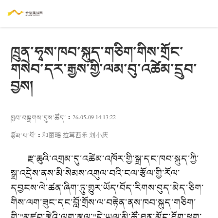
ཁྲུན་ཧྭས་ཁབ་སྐུད་གཅིག་གིས་གྲོང་
གསེབ་དར་རྒྱས་གྱི་ལམ་བུ་འཚེམ་དྲུབ་
བྱས།
ཁྱབ་བསྒྲགས་དུས་ཚོད་：26-05-09 14:13:22
རྩོམ་པ་པོ་：
和丽瑶 拉茸西乐 刘小庆
རྫ་ཆུའི་འགྲམ་དུ་འཚེམ་འཁོར་གྱི་སྒྲ་དང་ཁབ་སྐུད་ཀྱི་
སྒྲ་འདྲེས་ནས་མི་སེམས་འགུལ་བའི་ངལ་རྩོལ་
གྱི་
རོལ་
དབྱངས་ལེ་ཚན་ཞིག་ཏུ་གྱུར་ཡོད།བོད་རིགས་བུད་མེད་ཅིག་
གིས་ལག་ཟུང་དང་བློ་གྲོས་ལ་བརྟེན་ནས་ཁབ་སྐུད་གཅིག་
གི་
"
མཛུབ་རྩེའི་ལག་རྩལ་
"
དེ་ཡུལ་མི་
ཚོ
་ཐུན་མོང་ཐོག་ཕྱུག་