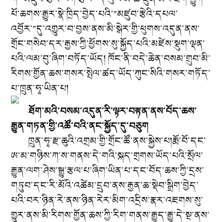
པོ་ཆགས་རྒྱུར་སྣེ་ཁྲིད་བྱེད་པའི་
"
མཛུབ་རྩེའི་དཔལ་
འབྱོར་
"
དུ་འགྱུར་བ་བྱས་ནས་མི་སྒེར་གྱི་ཕུགས་འདུན་ནས་
གྲོང་གསེབ་དར་རྒྱས་ཀྱི་ཕྱོགས་སུ་སྐྱོད་པའི་མཛེས་སྡུག་ལྡན་
པའི་ལམ་བུ་ཞིག་བཏོད་ཡོད། ཁོང་ནི་བདེ་ཆེན་བསམ་གྲུབ་མི་
རིགས་གྱོན་ཆས་གསར་སྤེལ་ཚད་ཡོད་ཀུང་སིའི་གསར་གཏོད་
པ་ཁྲུན་ཧྭ་ཡིན་པ།
ཐོག་མའི་བསམ་འདུན་རི་ལྟར་བརྟན་ནས་བོད་ཆས་
རྒྱུན་གཏན་གྱི་འཚོ་བའི་ནང་སྐྱོད་དུ་བཅུག
ཁྲུན་ཧྭ་རྫ་ཆུའི་འགྲམ་གྱི་གྲོང་ཚོ
་ནས
་སྐྱེས་པ
།
རྨོ་བོ་དང་
ཨ་མ་གཉིས་ཀ་ས་གནས་དེ་གའི་སྐད་གྲགས་ཡོད་པའི་སྲོལ་
རྒྱུན་ལག་ཤེས་སྒྱུ་རྩལ་པ་ཞིག་ཡིན་པ་དང་བོད་ཆས་ཀྱི་དྲས་
གཏུབ་དང་རི་མོའི་
འ
ཚེམ་དྲུབ་ནས་རྒྱན་ཆ་སྡེབ་སྒྲིག་བྱེད་
པའི་བར་ཉིན་རེ་ནས་ཉིན་རེར་མིག་འདྲིས་རྣར་འཇགས་སུ་
གྱུར་ནས་མི་རིགས་གྱོན་ཆས་ཀྱི་རིག་གནས་རྒྱུད་རྒྱུ་དེ་སྔ་ནས་