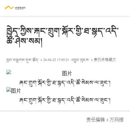
ཁྱེད་ཀྱིས་རྐང་གྲུག་སྐོར་གྱི་ཐ་སྙད་འདི་
ཚོ་ཤེས་སམ།
ཁྱབ་བསྒྲགས་དུས་ཚོད་：26-06-22 17:05:21
འབྱུང་ཁུངས་：
康巴传媒藏文
རྐང་གྲུག་སྐོར་གྱི་ཐ་སྙད་འདི་ཚོ་སེམས་ལ་ཟུང་།
རྐང་གྲུག་སྐོར་གྱི་ཐ་སྙད་འདི་ཚོ་སེམས་ལ་ཟུང་།
责任编辑：
万玛措