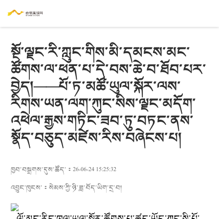
སྔོ་ལྗང་རི་ཀླུང་གིས་མི་དམངས་མང་
ཚོགས་ལ་ཕན་པ་དེ་བས་ཆེ་བ་ཐོབ་པར་
བྱེད།——པོ་ཏ་མཚོ་ཡུལ་སྐོར་ལས་
རིགས་ཡན་ལག་ཀུང་སིས་ལྗང་མདོག་
འཕེལ་རྒྱས་གཏིང་ཟབ་ཏུ་བཏང་ནས་
སྣོད་བཅུད་མཛེས་རིས་བཞེངས་པ།
ཁྱབ་བསྒྲགས་དུས་ཚོད་：26-06-24 15:25:32
འབྱུང་ཁུངས་：
སེམས་ཀྱི་ཉི་ཟླ་བོད་ཡིག་དྲ་བ།
ལོ་མང་རིང་ཁུལ་ཡུལ་སྐོར་ཚོགས་པ་ཚད་ཡོད་ཀུང་སི་པོ་