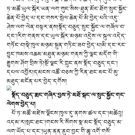
ཏ་མཚོ་ཡུལ་སྐོར་ཡན་ལག་ཀུང་སིས“ཐུན་མོང་ཐོག་སྲུང་སྐྱོང་
ཆེན་པོ་བྱེད་པ་དང་གསར་སྤེལ་ཆེན་པོ་མི་བྱེད་པའི”འདུ་
ཤེས་ལག་ལེན་བསྟར་ནས།སྣོད་བཅུད་སྲུང་སྐྱོང་ལ་གཞོལ་བ་
དང་།རིག་གནས་དང་ཡུལ་སྐོར་མཉམ་འདྲེས་ལ་སྐུལ་འདེད་
གཏོང་བ།སྡེ་ཁུལ་མཉམ་སྐྲུན་གཏིང་ཟབ་བྱེད་པ།མི་དང་རང་
བྱུང་ཁམས་འཆམ་མཐུན་མཉམ་གནས་ཀྱི་ལྗང་མདོག་གི་
རྒྱུགས་ཤོག་བྲིས་ཏེ།སྔོ་ལྗང་རི་ཀླུང་ནས་སྣོད་བཅུད་དང་།
དཔལ་འབྱོར།དམངས་འཚོ་བཅས་ཀྱི་རིན་ཐང་མང་པོ་མུ་
མཐུད་མངོན་པར་བྱེད་དགོས།
སྣོད་བཅུད་རྨང་གཞིར་བྱས་ཏེ་མཐོ་སྒང་ལ་སྲུང་སྐྱོང་གང་
ལེགས་བྱེད་པ།
པོ་ཏ་མཚོ་མཛེས་ལྗོངས་ཁུལ་དུ་ནགས་ཚལ་དང་།མཚེའུ།
འདམ་ར།སྤང་ཐང་།གངས་རི་སོགས་སྣ་མང་སྣོད་བཅུད་མ་
ལག་ཡོད་པ་དང་།ཡུན་ནན་ནུབ་བྱང་གི་ཆུ་འགོ་གསོ་