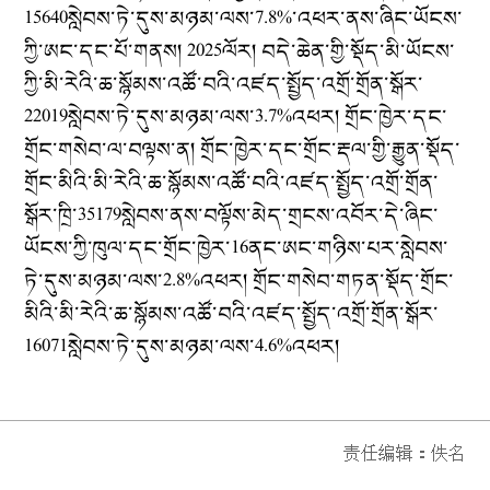
15640སླེབས་ཏེ་དུས་མཉམ་ལས་7.8%་འཕར་ནས་ཞིང་ཡོངས་
ཀྱི་ཨང་དང་པོ་གནས། 2025ལོར། བདེ་ཆེན་གྱི་སྡོད་མི་ཡོངས་
ཀྱི་མི་རེའི་ཆ་སྙོམས་འཚོ་བའི་འཛད་སྤྱོད་འགྲོ་གྲོན་སྒོར་
22019སླེབས་ཏེ་དུས་མཉམ་ལས་3.7%འཕར།
གྲོང་ཁྱེར་དང་
གྲོང་གསེབ་ལ་བལྟས་ན། གྲོང་ཁྱེར་དང་གྲོང་རྡལ་གྱི་རྒྱུན་སྡོད་
གྲོང་མིའི་མི་རེའི་ཆ་སྙོམས་འཚོ་བའི་འཛད་སྤྱོད་འགྲོ་གྲོན་
སྒོར་ཁྲི་35179སླེབས་ནས་བལྟོས་མེད་གྲངས་འབོར་དེ་ཞིང་
ཡོངས་ཀྱི་ཁུལ་དང་གྲོང་ཁྱེར་16ནང་ཨང་གཉིས་པར་སླེབས་
ཏེ་དུས་མཉམ་ལས་2.8%འཕར། གྲོང་གསེབ་གཏན་སྡོད་གྲོང་
མིའི་མི་རེའི་ཆ་སྙོམས་འཚོ་བའི་འཛད་སྤྱོད་འགྲོ་གྲོན་སྒོར་
16071སླེབས་ཏེ་དུས་མཉམ་ལས་4.6%འཕར།
责任编辑：
佚名