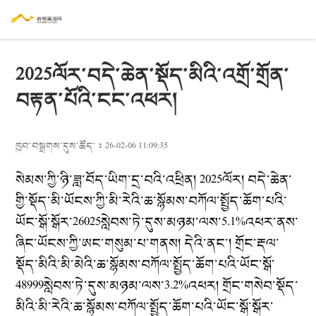
2025ལོར་བདེ་ཆེན་སྡོད་མིའི་འགྲོ་གྲོན་
བརྟན་པོའི་ངང་འཕར།
ཁྱབ་བསྒྲགས་དུས་ཚོད་：26-02-06 11:09:35
སེམས་ཀྱི་ཉི་ཟླ་བོད་ཡིག་དྲ་བའི་འཕྲིན། 2025ལོར། བདེ་ཆེན་
གྱི་སྡོད་མི་ཡོངས་ཀྱི་མི་རེའི་ཆ་སྙོམས་བཀོལ་སྤྱོད་ཆོག་པའི་
ཡོང་སྒོ་སྒོར་26025སླེབས་ཏེ་དུས་མཉམ་ལས་5.1%འཕར་ནས་
ཞིང་ཡོངས་ཀྱི་ཨང་གསུམ་པ་གནས། དེའི་ནང་། གྲོང་རྡལ་
སྡོད་མིའི་མི་མེའི་ཆ་སྙོམས་བཀོལ་སྤྱོད་ཆོག་པའི་ཡོང་སྒོ་
48999སླེབས་ཏེ་དུས་མཉམ་ལས་3.2%འཕར། གྲོང་གསེབ་སྡོད་
མིའི་མི་རེའི་ཆ་སྙོམས་བཀོལ་སྤྱོད་ཆོག་པའི་ཡོང་སྒོ་སྒོར་