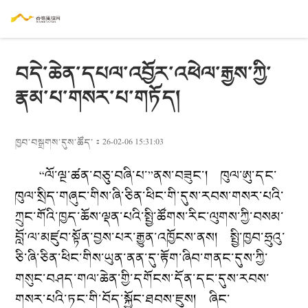
བདེ་ཆེན་དཔལ་འབྱོར་འཕེལ་རྒྱས་ཀྱི་
རྣམ་པ་གསར་པ་གཏོད།
ཁྱབ་བསྒྲགས་དུས་ཚོད་：26-02-06 15:31:03
“ལོ་ལྔ་ཚན་བཅུ་བཞི་པ་”ནས་བཟུང་། ཁུལ་ཨུ་དང་
ཁུལ་སྲིད་གཞུང་གིས་ཞི་ཅིན་ཕིང་གི་དུས་རབས་གསར་པའི་
ཀྲུང་གོའི་ཁྱད་ཆོས་ལྡན་པའི་སྤྱི་ཚོགས་རིང་ལུགས་ཀྱི་བསམ་
བློ་ལ་མཛུབ་སྟོན་བྱས་པར་རྒྱུན་འཁྱོངས་ནས། སྤྱི་ཁྱབ་ཧྲུའུ་
ཅི་ཞི་ཅིན་ཕིང་གིས་ཡུན་ནན་དུ་རྟོག་ཞིབ་གནང་དུས་ཀྱི་
གསུང་བཤད་གལ་ཆེན་གྱི་དགོངས་དོན་དང་དུས་རབས་
གསར་པའི་ཏང་གི་བོད་སྐྱོང་ཐབས་ཇུས། ཞིང་