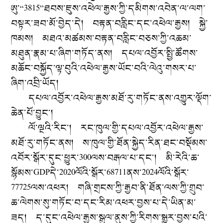
ཨུ་“3815”ཐབས་ཇུས་འཕེལ་རྒྱས་ཀྱི་དམིགས་འབེན་ལ་ལག་
བསྟར་ཟབ་མོ་བྱེད་དེ། བརྟན་བརླིང་དང་འཕེལ་རྒྱས། སྐྱེ་
ཁམས། མཐའ་མཚམས་བརྟན་བརླིང་བཅས་ཀྱི་འཆམ་
མཐུན་རྣམ་པ་ཞིག་གཏོད་ནས། དཔལ་འབྱོར་སྤྱི་ཚོགས་
མཆོང་བསྐྱོད་ལྟ་བུའི་འཕེལ་རྒྱས་ཡོང་བའི་ལེའུ་གསར་པ་
ཞིག་འབྲི་ཡོད།
དཔལ་འབྱོར་འཕེལ་རྒྱས་མཐོ་རུ་གཏོང་ནས་འགྱུར་ལྡོག་
ཆེན་པོ་བྱུང་།
ལོ་ལྔའི་རིང་། རང་ཁུལ་གྱི་དཔལ་འབྱོར་འཕེལ་རྒྱས་
མཐོ་རུ་གཏོང་ནས། ས་ཁུལ་གྱི་ཐོན་སྐྱེད་རིན་ཐང་བསྡོམས་
འབོར་སྒོར་དུང་ཕྱུར་300ལས་བརྒལ་པ་དང་། མི་རེའི་ཆ་
སྙོམས་GDPདེ་2020ལོའི་སྒོར་68711ནས་2024ལོའི་སྒོར་
77725ལས་འཕར། གཞི་གྲངས་ཀྱི་རྒྱབ་ནི་ཐོན་ལས་ཀྱི་གྲུབ་
ཆ་ལེགས་སུ་གཏོང་བ་དང་རིམ་འཕར་བྱས་པ་དེ་ཡིན་མ་
ཟད། ད་དུང་འཕེལ་རྒྱས་སྒུལ་ནུས་ཀྱི་རིགས་སྒྱུར་བྱས་པའི་