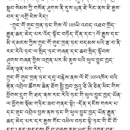
སྒྲུབ་སེམས་ཀྱི་གསོན་ཤུགས་ནི་དུས་ཡུན་ཇེ་རིང་ནས་ཇེ་རྒྱས་
བར་དུ་འགྲོ་ངེས་རེད།
“ཀྲུང་གོ་གུང་ཁྲན་ཏང་གིས་ལོ་105ཡི་འབད་འཐབ་ཁྲོད་
རྒྱུན་ཆད་མེད་པར་འོད་སྟོང་བཏོད་དོན་དང་། ལོ་རྒྱུས་དང་
མི་དམངས་ཀྱིས་ཀྲུང་གོ་གུང་ཁྲན་ཏང་བདམས་པའི་རྩ་བ་ནི་
རང་རེའི་ཏང་ལ་སྲིད་ཏང་གཞན་དང་ཆབ་སྲིད་སྟོབས་
ཤུགས་གཞན་གྱིས་འགྲན་པར་མི་ནུས་པའི་ཕུལ་བྱུང་ཁྱད་
ཡོན་ལྡན་པས་རེད”
ཀྲུང་གོ་གུང་ཁྲན་ཏང་དབུ་བརྙེས་ནས་ལོ་ངོ་105འཁོར་བའི་
རྟེན་འབྲེལ་ཚོགས་ཆེན་ཐོག སྤྱི་ཁྱབ་ཧྲུའུ་ཅི་ཞི་ཅིན་ཕིང་གིས་
ཕྱོགས་དྲུག་གི་ཐད་ནས་རང་རེའི་ཏང་གི་ཕུལ་བྱུང་ཁྱད་ཡོན་
ལ་ཕྱོགས་སྡོམ་གཏིང་ཟབ་གནང་སྟེ། “དོན་དངོས་གསར་པ་
དང་ཟུང་འབྲེལ་བྱས་ནས་ཏང་གི་ཕུལ་བྱུང་ཁྱད་ཡོན་རྒྱུན་
ཆད་མེད་པར་དར་རྒྱས་གོང་འཕེལ་བཏང་སྟེ་ཏང་གི་ངོ་བོ་
དང་། རང་མདངས། བྲོ་བ་བཅས་ནམ་ཡང་མི་འགྱུར་བར་