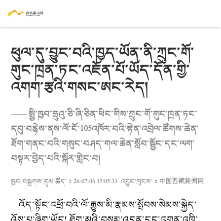
ཕུལ་དུ་བྱུང་བའི་ཁྱད་ཡོན་ནི་ཀྲུང་གོ་
གུང་ཁྲན་ཏང་འཇོན་པོ་ཡོད་དོན་གྱི་
འགག་རྩའི་གསང་ཨང་རེད།
—— སྤྱི་ཁྱབ་ཧྲུའུ་ཅི་ཞི་ཅིན་ཕིང་གིས་ཀྲུང་གོ་གུང་ཁྲན་ཏང་
དབུ་བརྙེས་ནས་ལོ་ངོ་105འཁོར་བའི་རྟེན་འབྲེལ་ཚོགས་ཆེན་
ཐོག་གནང་བའི་གསུང་བཤད་གལ་ཆེན་སློབ་སྦྱོང་དང་ལག་
བསྟར་བྱེད་པའི་སྐོར་གླེང་བ།
ཁྱབ་བསྒྲགས་དུས་ཚོད་：26-07-06 15:05:33
འབྱུང་ཁུངས་：
中国西藏新闻网
འོད་སྟོང་འཕྲོ་བའི་ལོ་རྒྱུས་མི་རྣམས་སྤོབས་སེམས་སྐྱེད་
འོས་པ་ཞིག་ཡོད། ཐོག་མའི་བསམ་འདུན་དང་འགན་འཁྲི་