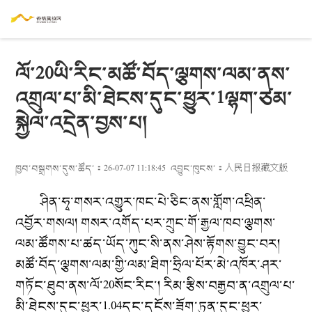
ལོ་20ཡི་རིང་མཚོ་བོད་ལྕགས་ལམ་ནས་
འགྲུལ་པ་མི་ཐེངས་དུང་ཕྱུར་1ལྷག་ཙམ་
སྐྱེལ་འདྲེན་བྱས་པ།
ཁྱབ་བསྒྲགས་དུས་ཚོད་：26-07-07 11:18:45
འབྱུང་ཁུངས་：
人民日报藏文版
ཤིན་ཧྭ་གསར་འགྱུར་ཁང་པེ་ཅིང་ནས་གློག་འཕྲིན་
འབྱོར་གསལ། གསར་འགོད་པར་ཀྲུང་གོ་རྒྱལ་ཁབ་ལྕགས་
ལམ་ཚོགས་པ་ཚད་ཡོད་ཀུང་སི་ནས་ཤེས་རྟོགས་བྱུང་བར།
མཚོ་བོད་ལྕགས་ལམ་གྱི་ལམ་ཐིག་ཧྲིལ་པོར་མེ་འཁོར་ཤར་
གཏོང་ཐུབ་ནས་ལོ་20སོང་རིང་། རིམ་རྩིས་བརྒྱབ་ན་འགྲུལ་པ་
མི་ཐེངས་དུང་ཕྱུར་1.04དང་དངོས་ཟོག་ཏུན་དུང་ཕྱུར་