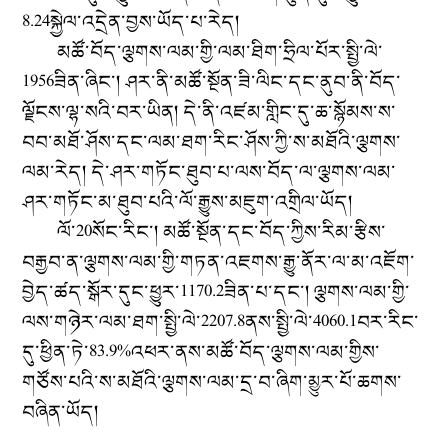
8.24སྐྱེལ་འདྲེན་བྱས་ཡོད་པ་རེད།
མཚོ་བོད་ལྕགས་ལམ་གྱི་ལམ་ཐིག་ཧྲིལ་པོར་སྤྱི་ལེ་
1956ཟིན་ཞིང་། ཤར་ནི་མཚོ་སྔོན་ཟི་ལིང་དང་ནུབ་ནི་བོད་
ལྗོངས་ལྷ་སའི་བར་ཡིན། དེ་ནི་འཛམ་གླིང་དུ་ཆ་སྙོམས་ས་
བབ་མཐོ་ཤོས་དང་ལམ་ཐག་རིང་ཤོས་ཀྱི་ས་མཐོའི་ལྕགས་
ལམ་རེད། དེ་ཤར་གཏོང་ཐུབ་པ་ལས་བོད་ལ་ལྕགས་ལམ་
ཤར་གཏོང་མ་ཐུབ་པའི་ལོ་རྒྱུས་མཇུག་འགྲིལ་ཡོད།
ལོ་20སོང་རིང་། མཚོ་སྔོན་དང་བོད་ཀྱིས་རིམ་རྩིས་
བརྒྱབ་ན་ལྕགས་ལམ་གྱི་གཏན་འཇགས་རྒྱུ་ནོར་ལ་མ་འཇོག་
བྱེད་ཚད་སྒོར་དུང་ཕྱུར་1170.2ཟིན་པ་དང་། ལྕགས་ལམ་གྱི་
ལས་གཉེར་ལམ་ཐག་སྤྱི་ལེ་2207.8ནས་སྤྱི་ལེ་4060.1བར་རིང་
དུ་ཕྱིན་ཏེ་83.9%འཕར་ནས་མཚོ་བོད་ལྕགས་ལམ་གྱིས་
གཙོས་པའི་ས་མཐོའི་ལྕགས་ལམ་དྲ་བ་ཞིག་མྱུར་པོ་ཆགས་
བཞིན་ཡོད།